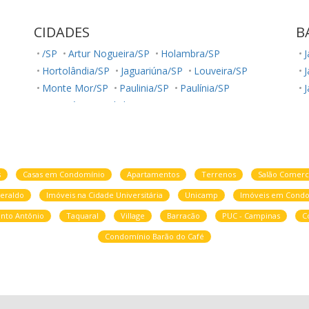
CIDADES
B
/SP
Artur Nogueira/SP
Holambra/SP
Hortolândia/SP
Jaguariúna/SP
Louveira/SP
J
Monte Mor/SP
Paulinia/SP
Paulínia/SP
J
Sumaré/SP
Valinhos/SP
V
V
s
Casas em Condomínio
Apartamentos
Terrenos
Salão Comerc
eraldo
Imóveis na Cidade Universitária
Unicamp
Imóveis em Condo
nto Antônio
Taquaral
Village
Barracão
PUC - Campinas
C
V
Condomínio Barão do Café
J
C
J
J