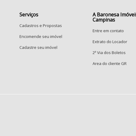
J
Serviços
A Baronesa Imóvei
C
Campinas
P
Cadastros e Propostas
Entre em contato
P
Encomende seu imóvel
R
Extrato do Locador
Cadastre seu imóvel
2ª Via dos Boletos
S
J
Area do cliente GR
R
J
J
P
J
V
V