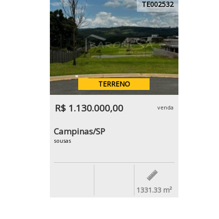
TE002532
TERRENO
R$ 1.130.000,00
venda
Campinas/SP
sousas
1331.33
m²