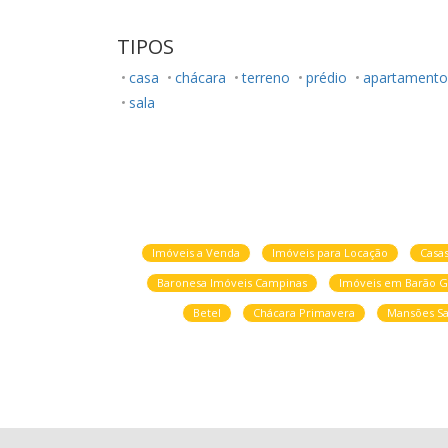
TIPOS
casa
chácara
terreno
prédio
apartamento
sala
Imóveis a Venda
Imóveis para Locação
Casa
Baronesa Imóveis Campinas
Imóveis em Barão G
Betel
Chácara Primavera
Mansões Sa