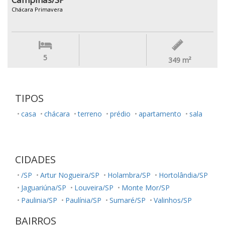
Chácara Primavera
5
349
m²
TIPOS
casa
chácara
terreno
prédio
apartamento
sala
CIDADES
/SP
Artur Nogueira/SP
Holambra/SP
Hortolândia/SP
Jaguariúna/SP
Louveira/SP
Monte Mor/SP
Paulinia/SP
Paulínia/SP
Sumaré/SP
Valinhos/SP
BAIRROS