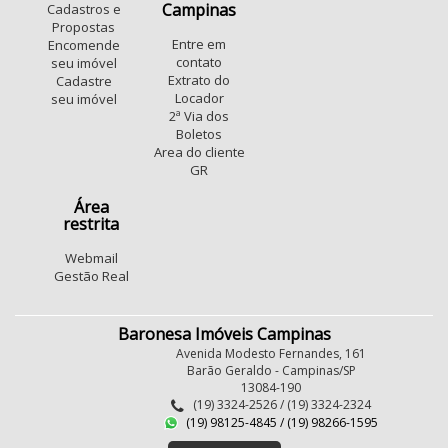
Jardim do Sol
Cidade Universitária
Vale das Garças
Campinas
Cadastros e
Jardim Magnólia
Jardim Margarida
Propostas
Entre em
Encomende
Parque Dom Pedro II
Novo Taquaral
contato
seu imóvel
Jardim Santa Terezinha (Nova Veneza)
Jardim Alvorada
Extrato do
Cadastre
Locador
seu imóvel
Parque Imperador
Jardim Samambaia
2ª Via dos
Jardim Novo Barão Geraldo
Ponte Preta
Boletos
Vila Industrial (Campinas)
sousas
Vila Marieta
Area do cliente
GR
Jardim Carlos Lourenço
Conjunto Habitacional Vila Reggio
São Bernardo
Área
restrita
Swiss Park
Conjunto Mauro Marcondes
Parque Fazendinha
Fundacao da Casa Popular
Webmail
Gestão Real
Baronesa Imóveis Campinas
Avenida Modesto Fernandes, 161
Barão Geraldo - Campinas/SP
13084-190
(19) 3324-2526 / (19) 3324-2324
(19) 98125-4845 / (19) 98266-1595