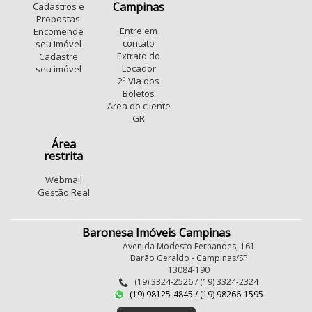
Jardim Magnólia
Jardim Margarida
Campinas
Cadastros e
Parque Dom Pedro II
Novo Taquaral
Propostas
Entre em
Encomende
Jardim Santa Terezinha (Nova Veneza)
Jardim Alvorada
contato
seu imóvel
Parque Imperador
Jardim Samambaia
Extrato do
Cadastre
Locador
seu imóvel
Jardim Novo Barão Geraldo
Ponte Preta
2ª Via dos
Vila Industrial (Campinas)
sousas
Vila Marieta
Boletos
Jardim Carlos Lourenço
Area do cliente
GR
Conjunto Habitacional Vila Reggio
São Bernardo
Swiss Park
Conjunto Mauro Marcondes
Área
restrita
Loteamento Chácaras Vale das Garças
Chácara Primavera
Parque Fazendinha
Webmail
Fundacao da Casa Popular
Gestão Real
Baronesa Imóveis Campinas
Avenida Modesto Fernandes, 161
Barão Geraldo - Campinas/SP
13084-190
(19) 3324-2526 / (19) 3324-2324
(19) 98125-4845 / (19) 98266-1595