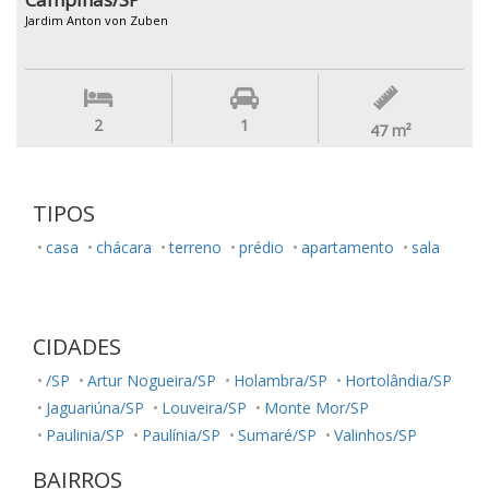
Jardim Anton von Zuben
2
1
47
m²
TIPOS
casa
chácara
terreno
prédio
apartamento
sala
CIDADES
/SP
Artur Nogueira/SP
Holambra/SP
Hortolândia/SP
Jaguariúna/SP
Louveira/SP
Monte Mor/SP
Paulinia/SP
Paulínia/SP
Sumaré/SP
Valinhos/SP
BAIRROS