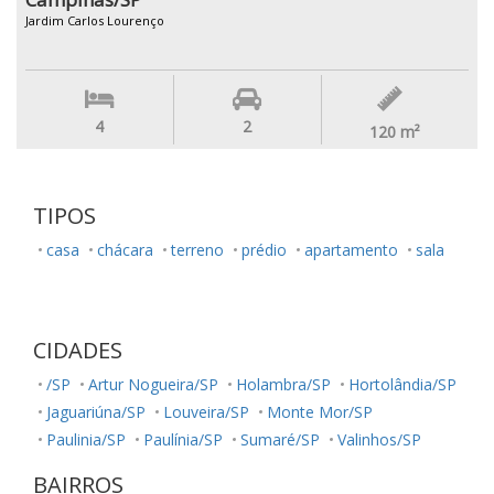
Jardim Carlos Lourenço
4
2
120
m²
TIPOS
casa
chácara
terreno
prédio
apartamento
sala
CIDADES
/SP
Artur Nogueira/SP
Holambra/SP
Hortolândia/SP
Jaguariúna/SP
Louveira/SP
Monte Mor/SP
Paulinia/SP
Paulínia/SP
Sumaré/SP
Valinhos/SP
BAIRROS