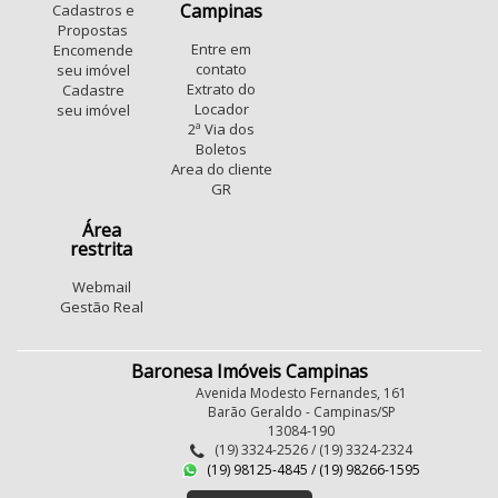
Jardim do Sol
Cidade Universitária
Vale das Garças
Campinas
Cadastros e
Jardim Magnólia
Jardim Margarida
Propostas
Entre em
Encomende
Parque Dom Pedro II
Novo Taquaral
contato
seu imóvel
Jardim Santa Terezinha (Nova Veneza)
Jardim Alvorada
Extrato do
Cadastre
Locador
seu imóvel
Parque Imperador
Jardim Samambaia
2ª Via dos
Jardim Novo Barão Geraldo
Ponte Preta
Boletos
Vila Industrial (Campinas)
São Bernardo
Area do cliente
GR
Conjunto Habitacional Vila Reggio
Swiss Park
Conjunto Mauro Marcondes
Área
restrita
Loteamento Chácaras Vale das Garças
Chácara Primavera
Parque Fazendinha
Webmail
Fundacao da Casa Popular
Gestão Real
Baronesa Imóveis Campinas
Avenida Modesto Fernandes, 161
Barão Geraldo - Campinas/SP
13084-190
(19) 3324-2526 / (19) 3324-2324
(19) 98125-4845 / (19) 98266-1595