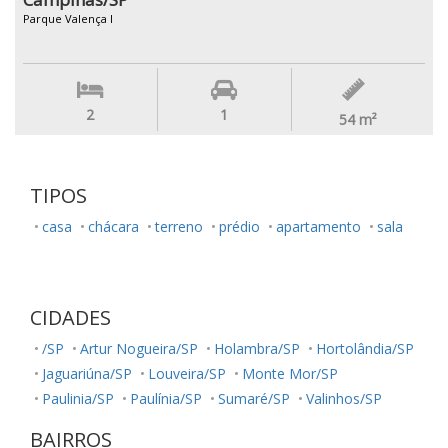
Parque Valença I
2
1
54
m²
TIPOS
casa
chácara
terreno
prédio
apartamento
sala
CIDADES
/SP
Artur Nogueira/SP
Holambra/SP
Hortolândia/SP
Jaguariúna/SP
Louveira/SP
Monte Mor/SP
Paulinia/SP
Paulínia/SP
Sumaré/SP
Valinhos/SP
BAIRROS