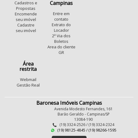
Parque Dom Pedro II
Novo Taquaral
Campinas
Cadastros e
Jardim Santa Terezinha (Nova Veneza)
Jardim Alvorada
Propostas
Entre em
Encomende
Parque Imperador
Jardim Samambaia
contato
seu imóvel
Jardim Novo Barão Geraldo
Ponte Preta
Extrato do
Cadastre
Locador
seu imóvel
Vila Industrial (Campinas)
sousas
Vila Marieta
2ª Via dos
Jardim Carlos Lourenço
Boletos
Conjunto Habitacional Vila Reggio
São Bernardo
Area do cliente
GR
Swiss Park
Conjunto Mauro Marcondes
Loteamento Chácaras Vale das Garças
Área
restrita
Chácara Primavera
Parque Fazendinha
Fundacao da Casa Popular
Webmail
Gestão Real
Baronesa Imóveis Campinas
Avenida Modesto Fernandes, 161
Barão Geraldo - Campinas/SP
13084-190
(19) 3324-2526 / (19) 3324-2324
(19) 98125-4845 / (19) 98266-1595