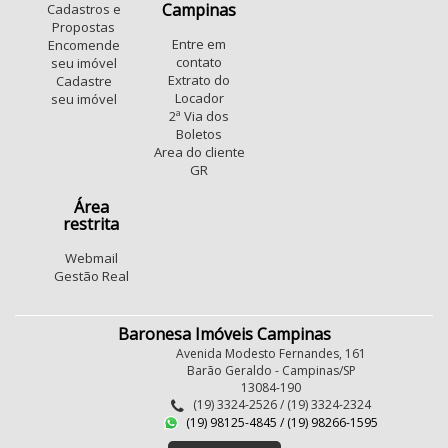
Parque Dom Pedro II
Novo Taquaral
Campinas
Cadastros e
Jardim Santa Terezinha (Nova Veneza)
Jardim Alvorada
Propostas
Entre em
Encomende
Parque Imperador
Jardim Samambaia
contato
seu imóvel
Jardim Novo Barão Geraldo
Ponte Preta
Extrato do
Cadastre
Locador
seu imóvel
Vila Industrial (Campinas)
sousas
Vila Marieta
2ª Via dos
Jardim Carlos Lourenço
Boletos
Conjunto Habitacional Vila Reggio
São Bernardo
Area do cliente
GR
Swiss Park
Conjunto Mauro Marcondes
Loteamento Chácaras Vale das Garças
Área
restrita
Chácara Primavera
Parque Fazendinha
Fundacao da Casa Popular
Webmail
Gestão Real
Baronesa Imóveis Campinas
Avenida Modesto Fernandes, 161
Barão Geraldo - Campinas/SP
13084-190
(19) 3324-2526 / (19) 3324-2324
(19) 98125-4845 / (19) 98266-1595