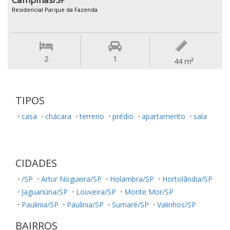
Residencial Parque da Fazenda
2
1
44
m²
TIPOS
casa
chácara
terreno
prédio
apartamento
sala
CIDADES
/SP
Artur Nogueira/SP
Holambra/SP
Hortolândia/SP
Jaguariúna/SP
Louveira/SP
Monte Mor/SP
Paulinia/SP
Paulínia/SP
Sumaré/SP
Valinhos/SP
BAIRROS