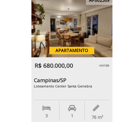
AP002509
APARTAMENTO
R$ 680.000,00
venda
Campinas/SP
Loteamento Center Santa Genebra
3
1
76
m²