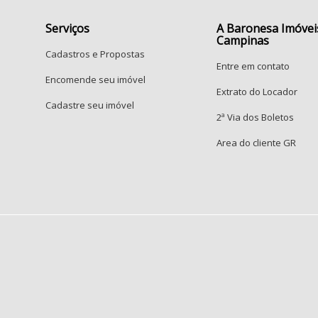
C
Serviços
A Baronesa Imóvei
P
Campinas
P
Cadastros e Propostas
Entre em contato
R
Encomende seu imóvel
Extrato do Locador
S
Cadastre seu imóvel
2ª Via dos Boletos
J
Area do cliente GR
R
J
J
P
J
V
V
R