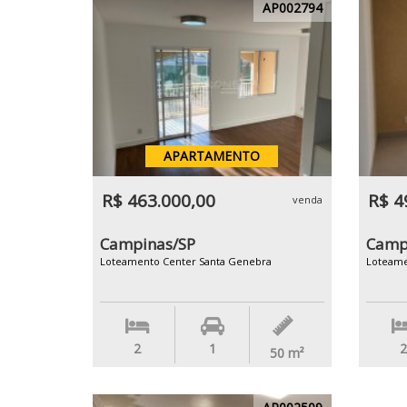
AP002794
APARTAMENTO
R$ 463.000,00
R$ 4
venda
Campinas/SP
Camp
Loteamento Center Santa Genebra
Loteame
2
1
2
50
m²