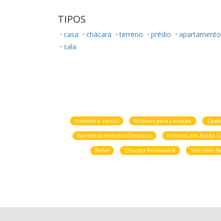
TIPOS
casa
chácara
terreno
prédio
apartamento
sala
Imóveis a Venda
Imóveis para Locação
Casa
Baronesa Imóveis Campinas
Imóveis em Barão G
Betel
Chácara Primavera
Mansões Sa