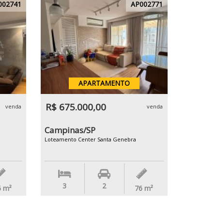
002741
AP002771
APARTAMENTO
R$ 675.000,00
venda
venda
Campinas/SP
Loteamento Center Santa Genebra
3
2
6
m²
76
m²