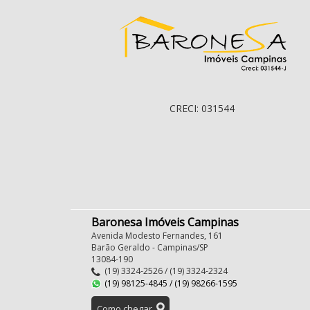
CRECI: 031544
Baronesa Imóveis Campinas
Avenida Modesto Fernandes, 161
Barão Geraldo - Campinas/SP
13084-190
(19) 3324-2526 / (19) 3324-2324
(19) 98125-4845 / (19) 98266-1595
Como chegar