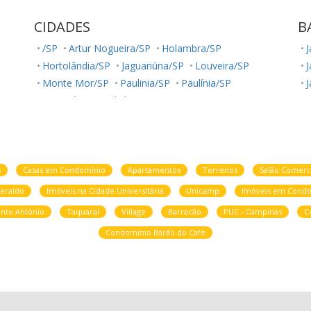
CIDADES
B
/SP
Artur Nogueira/SP
Holambra/SP
Hortolândia/SP
Jaguariúna/SP
Louveira/SP
J
Monte Mor/SP
Paulinia/SP
Paulínia/SP
J
Sumaré/SP
Valinhos/SP
V
V
s
Casas em Condomínio
Apartamentos
Terrenos
Salão Comerc
eraldo
Imóveis na Cidade Universitária
Unicamp
Imóveis em Condo
V
nto Antônio
Taquaral
Village
Barracão
PUC - Campinas
C
J
Condomínio Barão do Café
C
J
J
J