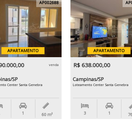
AP002688
AP
APARTAMENTO
APARTAMENTO
90.000,00
R$ 638.000,00
venda
inas/SP
Campinas/SP
nto Center Santa Genebra
Loteamento Center Santa Genebra
1
3
1
60
m²
7