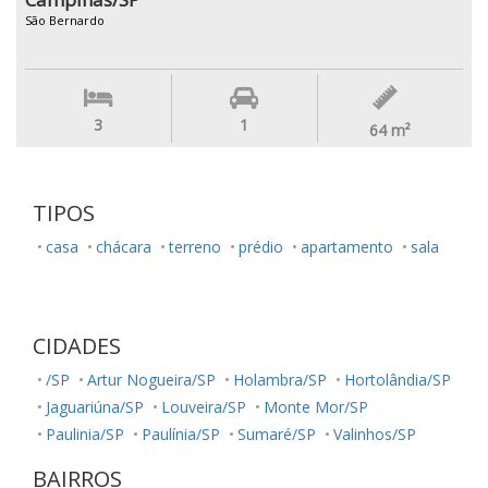
São Bernardo
3
1
64
m²
TIPOS
casa
chácara
terreno
prédio
apartamento
sala
CIDADES
/SP
Artur Nogueira/SP
Holambra/SP
Hortolândia/SP
Jaguariúna/SP
Louveira/SP
Monte Mor/SP
Paulinia/SP
Paulínia/SP
Sumaré/SP
Valinhos/SP
BAIRROS