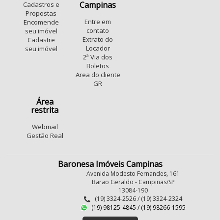
Jardim Magnólia
Jardim Margarida
Campinas
Cadastros e
Parque Dom Pedro II
Novo Taquaral
Propostas
Entre em
Encomende
Jardim Santa Terezinha (Nova Veneza)
Jardim Alvorada
contato
seu imóvel
Parque Imperador
Jardim Samambaia
Extrato do
Cadastre
Locador
seu imóvel
Jardim Novo Barão Geraldo
Ponte Preta
2ª Via dos
Vila Industrial (Campinas)
sousas
Vila Marieta
Boletos
Jardim Carlos Lourenço
Area do cliente
GR
Conjunto Habitacional Vila Reggio
Swiss Park
Conjunto Mauro Marcondes
Área
restrita
Loteamento Chácaras Vale das Garças
Chácara Primavera
Parque Fazendinha
Webmail
Fundacao da Casa Popular
Gestão Real
Baronesa Imóveis Campinas
Avenida Modesto Fernandes, 161
Barão Geraldo - Campinas/SP
13084-190
(19) 3324-2526 / (19) 3324-2324
(19) 98125-4845 / (19) 98266-1595