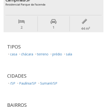
Residencial Parque da Fazenda
2
1
44
m²
TIPOS
casa
chácara
terreno
prédio
sala
CIDADES
/SP
Paulínia/SP
Sumaré/SP
BAIRROS