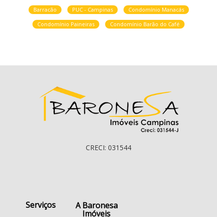
Barracão
PUC - Campinas
Condomínio Manacás
Condomínio Paineiras
Condomínio Barão do Café
CRECI: 031544
Serviços
A Baronesa
Imóveis