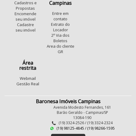
Campinas
Cadastros e
Propostas
Entre em
Encomende
contato
seu imóvel
Extrato do
Cadastre
Locador
seu imóvel
2ª Via dos
Boletos
Area do cliente
GR
Área
restrita
Webmail
Gestão Real
Baronesa Imóveis Campinas
Avenida Modesto Fernandes, 161
Barão Geraldo - Campinas/SP
13084-190
(19) 3324-2526 / (19) 3324-2324
(19) 98125-4845 / (19) 98266-1595