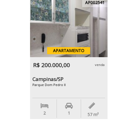
AP002541
APARTAMENTO
R$ 200.000,00
venda
Campinas/SP
Parque Dom Pedro II
2
1
57
m²