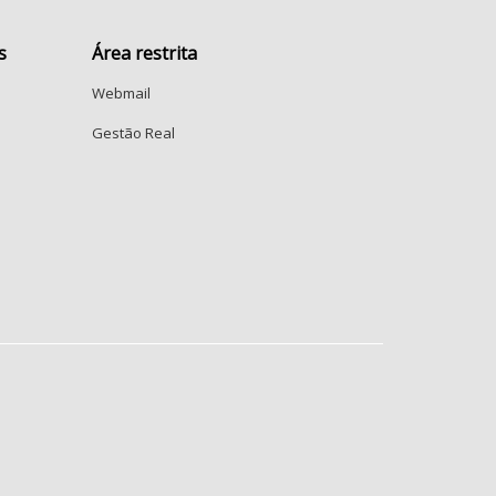
arque Industrial
Jardim Aurelia
esidencial Parque da Fazenda
s
Área restrita
Parque Fazendinha
Jardim Proença
Vila Orozimbo Maia
Centro
Santa Terezinha
Webmail
Gestão Real