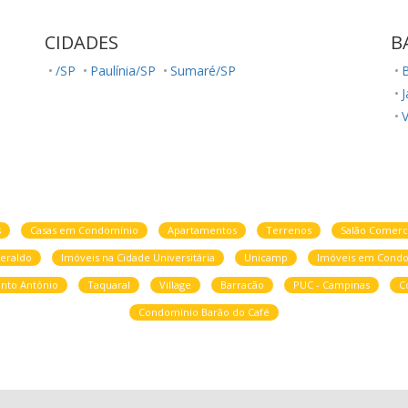
CIDADES
B
/SP
Paulínia/SP
Sumaré/SP
V
J
J
s
Casas em Condomínio
Apartamentos
Terrenos
Salão Comerc
J
eraldo
Imóveis na Cidade Universitária
Unicamp
Imóveis em Condo
V
nto Antônio
Taquaral
Village
Barracão
PUC - Campinas
C
C
Condomínio Barão do Café
P
J