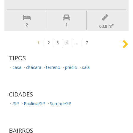
2
1
63.9
m²
1
2
3
4
...
7
TIPOS
casa
chácara
terreno
prédio
sala
CIDADES
/SP
Paulínia/SP
Sumaré/SP
BAIRROS