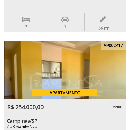
2
1
66
m²
AP002417
APARTAMENTO
R$ 234.000,00
venda
Campinas/SP
Vila Orozimbo Maia