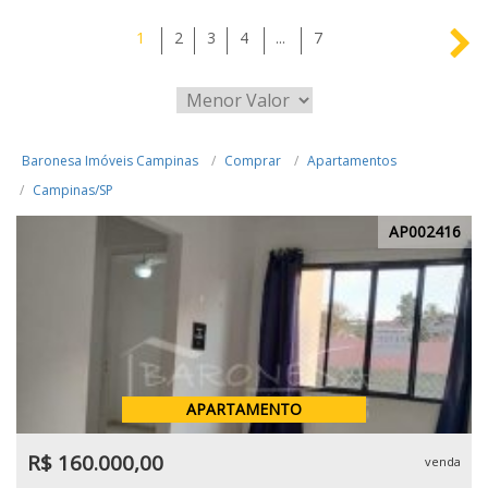
1
2
3
4
...
7
Baronesa Imóveis Campinas
Comprar
Apartamentos
Campinas/SP
AP002416
APARTAMENTO
R$ 160.000,00
venda