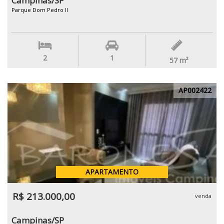
Campinas/SP
Parque Dom Pedro II
2
1
57
m²
AP002422
APARTAMENTO
R$ 213.000,00
venda
Campinas/SP