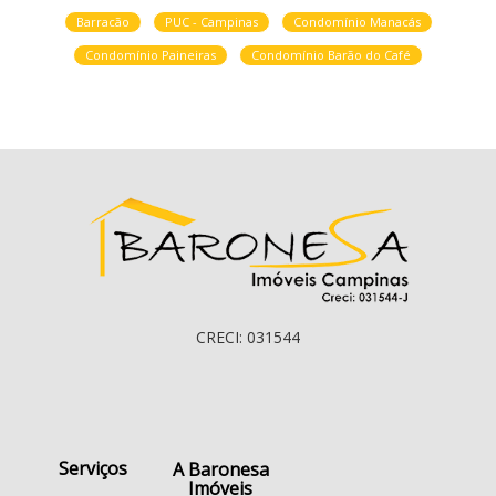
Barracão
PUC - Campinas
Condomínio Manacás
Condomínio Paineiras
Condomínio Barão do Café
CRECI: 031544
Serviços
A Baronesa
Imóveis