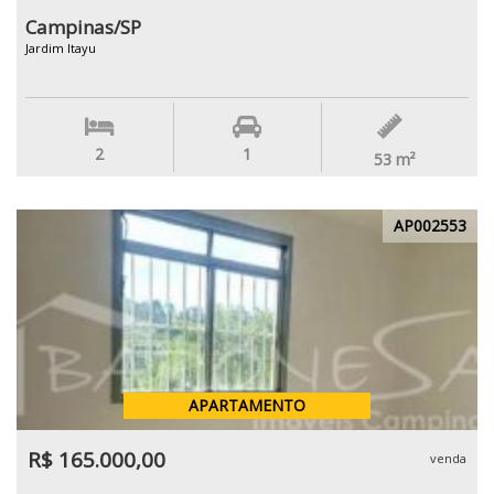
Campinas/SP
Jardim Itayu
2
1
53
m²
AP002553
APARTAMENTO
R$ 165.000,00
venda