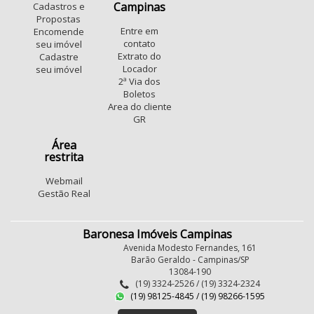
Campinas
Cadastros e
Propostas
Entre em
Encomende
contato
seu imóvel
Extrato do
Cadastre
Locador
seu imóvel
2ª Via dos
Boletos
Area do cliente
GR
Área
restrita
Webmail
Gestão Real
Baronesa Imóveis Campinas
Avenida Modesto Fernandes, 161
Barão Geraldo - Campinas/SP
13084-190
(19) 3324-2526 / (19) 3324-2324
(19) 98125-4845 / (19) 98266-1595