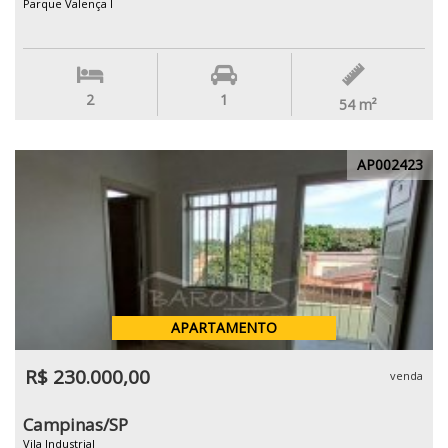
Parque Valença I
2
1
54
m²
AP002423
APARTAMENTO
R$ 230.000,00
venda
Campinas/SP
Vila Industrial