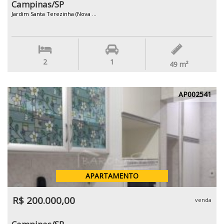
Campinas/SP
Jardim Santa Terezinha (Nova ...
2
1
49
m²
AP002541
APARTAMENTO
R$ 200.000,00
venda