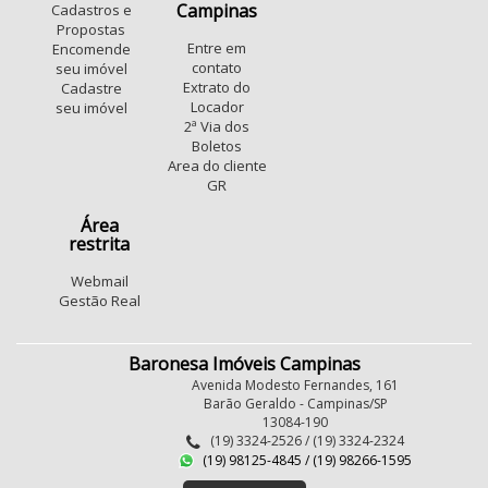
Campinas
Cadastros e
Propostas
Entre em
Encomende
contato
seu imóvel
Extrato do
Cadastre
Locador
seu imóvel
2ª Via dos
Boletos
Area do cliente
GR
Área
restrita
Webmail
Gestão Real
Baronesa Imóveis Campinas
Avenida Modesto Fernandes, 161
Barão Geraldo - Campinas/SP
13084-190
(19) 3324-2526 / (19) 3324-2324
(19) 98125-4845 / (19) 98266-1595