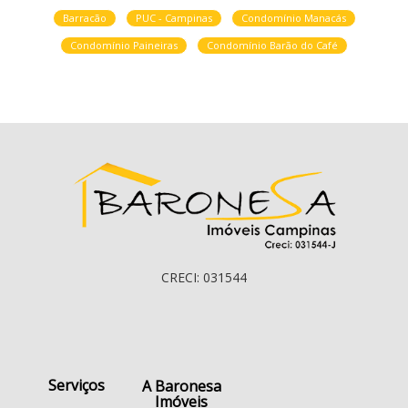
Barracão
PUC - Campinas
Condomínio Manacás
Condomínio Paineiras
Condomínio Barão do Café
CRECI: 031544
Serviços
A Baronesa
Imóveis