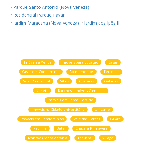
Parque Santo Antonio (Nova Veneza)
Residencial Parque Pavan
Jardim Maracana (Nova Veneza)
Jardim dos Ipês II
Jardim Puch
Jardim Bom Retiro (Nova Veneza)
Imóveis a Venda
Imóveis para Locação
Casas
Casas em Condomínio
Apartamentos
Terrenos
Salão Comercial
Sítios
Chácaras
Galpões
Kitnets
Baronesa Imóveis Campinas
Imóveis em Barão Geraldo
Imóveis na Cidade Universitária
Unicamp
Imóveis em Condomínios
Vale das Garças
Guará
Paulínia
Betel
Chácara Primavera
Mansões Santo Antônio
Taquaral
Village