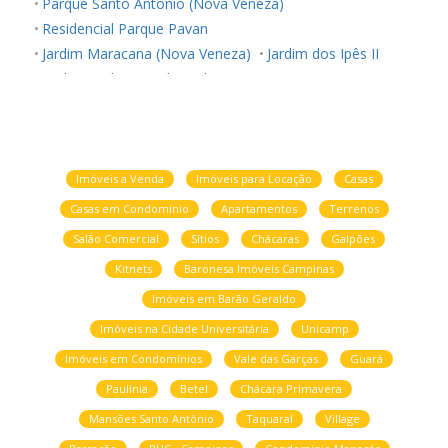
Parque Santo Antonio (Nova Veneza)
Residencial Parque Pavan
Jardim Maracana (Nova Veneza)
Jardim dos Ipês II
Jardim Puch
Residencial Santa Joana
Jardim Bom Retiro (Nova Veneza)
Imóveis a Venda
Imóveis para Locação
Casas
Casas em Condomínio
Apartamentos
Terrenos
Salão Comercial
Sítios
Chácaras
Galpões
Kitnets
Baronesa Imóveis Campinas
Imóveis em Barão Geraldo
Imóveis na Cidade Universitária
Unicamp
Imóveis em Condomínios
Vale das Garças
Guará
Paulínia
Betel
Chácara Primavera
Mansões Santo Antônio
Taquaral
Village