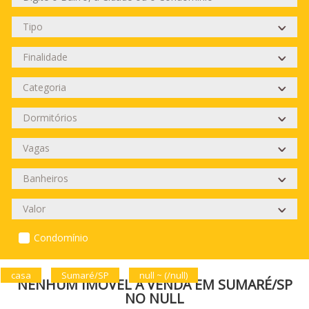
Condomínio
casa
Sumaré/SP
null ~ (/null)
NENHUM IMÓVEL À VENDA EM SUMARÉ/SP
NO NULL