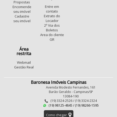
Propostas
Entre em
Encomende
contato
seu imóvel
Extrato do
Cadastre
Locador
seu imóvel
2ª Via dos
Boletos
Area do cliente
GR
Área
restrita
Webmail
Gestão Real
Baronesa Imóveis Campinas
Avenida Modesto Fernandes, 161
Barão Geraldo - Campinas/SP
13084-190
(19) 3324-2526 / (19) 3324-2324
(19) 98125-4845 / (19) 98266-1595
Como chegar