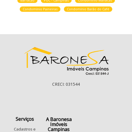
Barracão
PUC - Campinas
Condomínio Manacás
Condomínio Paineiras
Condomínio Barão do Café
CRECI: 031544
Serviços
A Baronesa
Imóveis
Campinas
Cadastros e