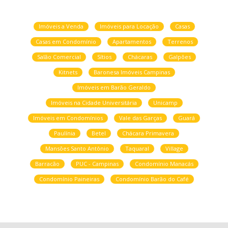
Imóveis a Venda
Imóveis para Locação
Casas
Casas em Condomínio
Apartamentos
Terrenos
Salão Comercial
Sítios
Chácaras
Galpões
Kitnets
Baronesa Imóveis Campinas
Imóveis em Barão Geraldo
Imóveis na Cidade Universitária
Unicamp
Imóveis em Condomínios
Vale das Garças
Guará
Paulínia
Betel
Chácara Primavera
Mansões Santo Antônio
Taquaral
Village
Barracão
PUC - Campinas
Condomínio Manacás
Condomínio Paineiras
Condomínio Barão do Café