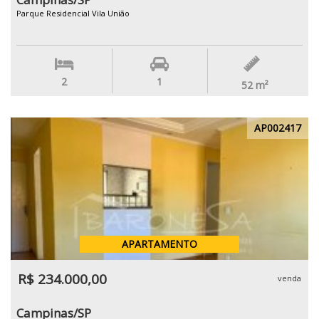
Parque Residencial Vila União
2
1
52
m²
AP002417
APARTAMENTO
R$ 234.000,00
venda
Campinas/SP