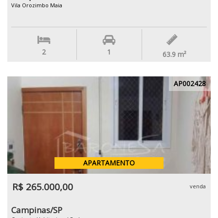
Vila Orozimbo Maia
2
1
63.9
m²
AP002428
APARTAMENTO
R$ 265.000,00
venda
Campinas/SP