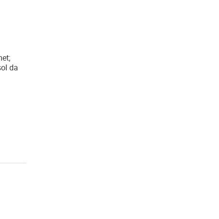
et;
sol da