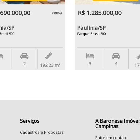
.690.000,00
R$ 1.285.000,00
venda
nia/SP
Paulínia/SP
rasil 500
Parque Brasil 500
2
3
4
192.23
m²
17
Serviços
A Baronesa Imóvei
Campinas
Cadastros e Propostas
Entre em contato