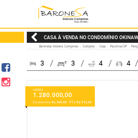
CASA À VENDA NO CONDOMÍNIO OKINAW
Baronesa Imóveis Campinas
Comprar
Casa
Paulínia/SP
Parq
3
3
4
4
VENDA
1.280.000,00
Condomínio
R$ 560,00
IPTU
R$ 912,00