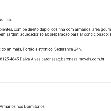
ulínia.
ientes, com pé direito duplo; cozinha com armários; área gourm
gem; jardim; aquecedor solar; preparação para ar condicionado; 
do animais, Portão eletrônico, Segurança 24h.
) 98125-4845 Dalva Alves baronesa@baronesaimoveis.com.br
Armários nos Dormitórios