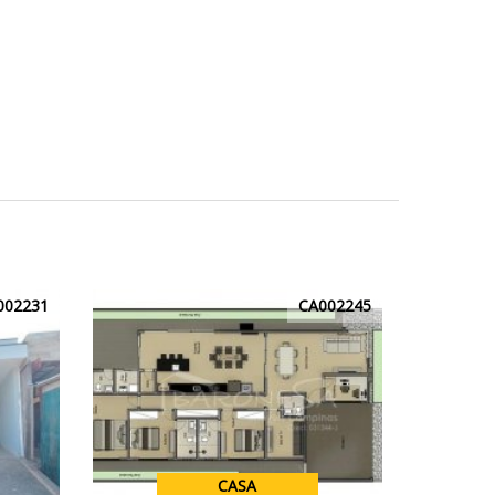
002231
CA002245
CASA