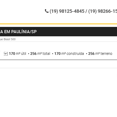
(19) 98125-4845 / (19) 98266-1
A EM PAULÍNIA/SP
ue Brasil 500
170
m² útil
256
m² total
170
m² construída
256
m² terreno