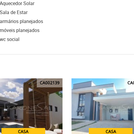
Aquecedor Solar
Sala de Estar
armários planejados
móveis planejados
wc social
CA002139
CA
CASA
CASA