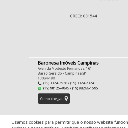
CRECI: 031544
Baronesa Imóveis Campinas
Avenida Modesto Fernandes, 161
Barão Geraldo - Campinas/SP
13084-190
(19) 3324-2526 / (19) 3324-2324
(19) 98125-4845 / (19) 98266-1595
Como chegar
Usamos cookies para permitir que o nosso website funcione
© 2026 Baronesa Imóveis Campinas