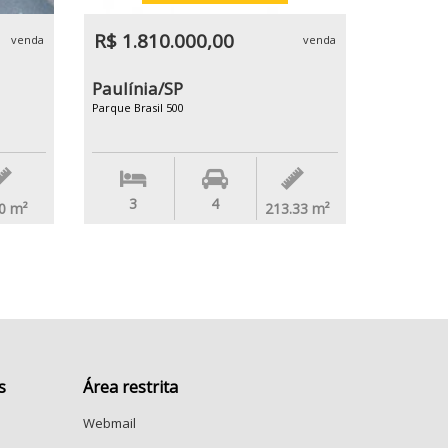
R$ 1.810.000,00
venda
venda
Paulínia/SP
Parque Brasil 500
3
4
0
m²
213.33
m²
s
Área restrita
Webmail