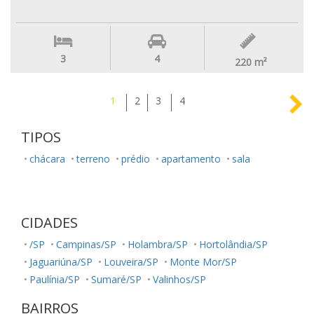
3
4
220
m²
1
2
3
4
TIPOS
chácara
terreno
prédio
apartamento
sala
CIDADES
/SP
Campinas/SP
Holambra/SP
Hortolândia/SP
Jaguariúna/SP
Louveira/SP
Monte Mor/SP
Paulínia/SP
Sumaré/SP
Valinhos/SP
BAIRROS