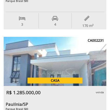
Parque Brasil 500
3
4
170
m²
CA002231
CASA
R$ 1.285.000,00
venda
Paulínia/SP
Parque Brasil 500