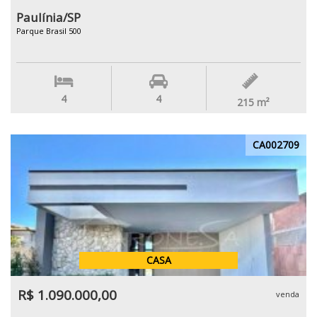
Paulínia/SP
Parque Brasil 500
4
4
215
m²
CA002709
CASA
R$ 1.090.000,00
venda