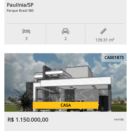
Paulínia/SP
Parque Brasil 500
3
2
139.31
m²
CA001873
CASA
R$ 1.150.000,00
venda