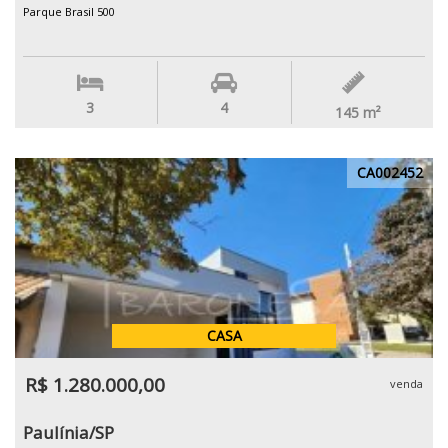
Parque Brasil 500
3
4
145
m²
CA002452
CASA
R$ 1.280.000,00
venda
Paulínia/SP