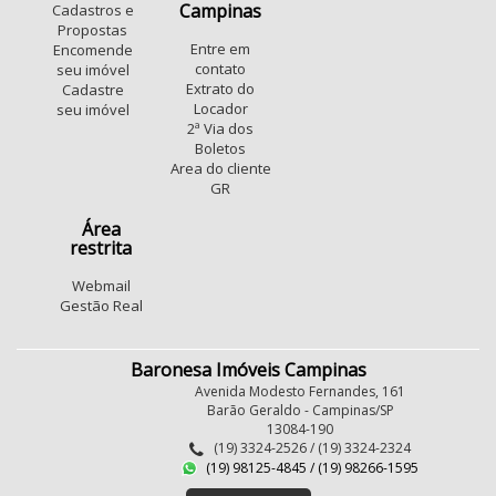
Campinas
Cadastros e
Propostas
Entre em
Encomende
contato
seu imóvel
Extrato do
Cadastre
Locador
seu imóvel
2ª Via dos
Boletos
Area do cliente
GR
Área
restrita
Webmail
Gestão Real
Baronesa Imóveis Campinas
Avenida Modesto Fernandes, 161
Barão Geraldo - Campinas/SP
13084-190
(19) 3324-2526 / (19) 3324-2324
(19) 98125-4845 / (19) 98266-1595