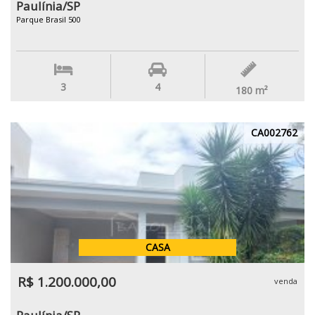
Paulínia/SP
Parque Brasil 500
3
4
180
m²
CA002762
CASA
R$ 1.200.000,00
venda