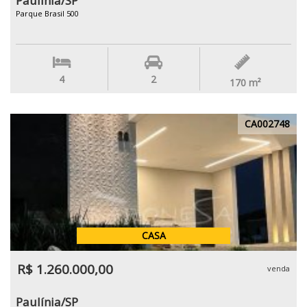
Paulínia/SP
Parque Brasil 500
4
2
170
m²
CA002748
CASA
R$ 1.260.000,00
venda
Paulínia/SP