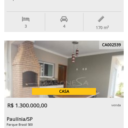
3
4
170
m²
CA002539
CASA
R$ 1.300.000,00
venda
Paulínia/SP
Parque Brasil 500