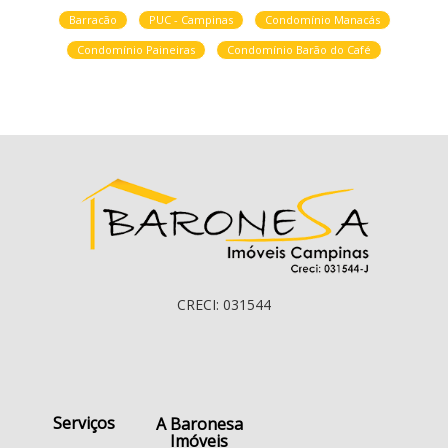
Barracão
PUC - Campinas
Condomínio Manacás
Condomínio Paineiras
Condomínio Barão do Café
CRECI: 031544
Serviços
A Baronesa
Imóveis