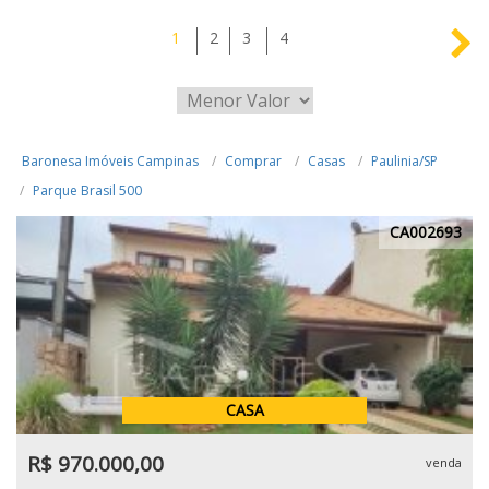
1
2
3
4
Baronesa Imóveis Campinas
Comprar
Casas
Paulinia/SP
Parque Brasil 500
CA002693
CASA
R$ 970.000,00
venda