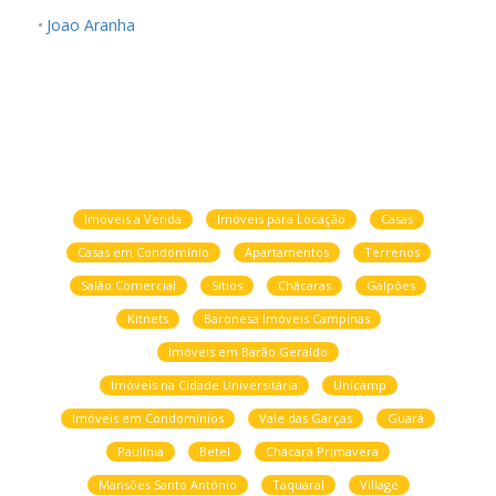
Joao Aranha
Imóveis a Venda
Imóveis para Locação
Casas
Casas em Condomínio
Apartamentos
Terrenos
Salão Comercial
Sítios
Chácaras
Galpões
Kitnets
Baronesa Imóveis Campinas
Imóveis em Barão Geraldo
Imóveis na Cidade Universitária
Unicamp
Imóveis em Condomínios
Vale das Garças
Guará
Paulínia
Betel
Chácara Primavera
Mansões Santo Antônio
Taquaral
Village