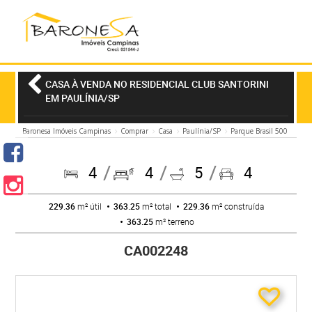
CASA À VENDA NO RESIDENCIAL CLUB SANTORINI
EM PAULÍNIA/SP
Baronesa Imóveis Campinas
Comprar
Casa
Paulínia/SP
Parque Brasil 500
4
4
5
4
229.36
m² útil
363.25
m² total
229.36
m² construída
363.25
m² terreno
CA002248