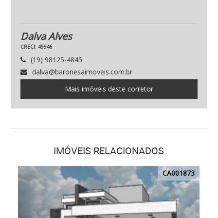
Dalva Alves
CRECI: 49946
(19) 98125-4845
dalva@baronesaimoveis.com.br
Mais imóveis deste corretor
IMÓVEIS RELACIONADOS
CA001873