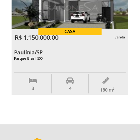
CASA
R$ 1.150.000,00
venda
Paulínia/SP
Parque Brasil 500
3
4
180
m²