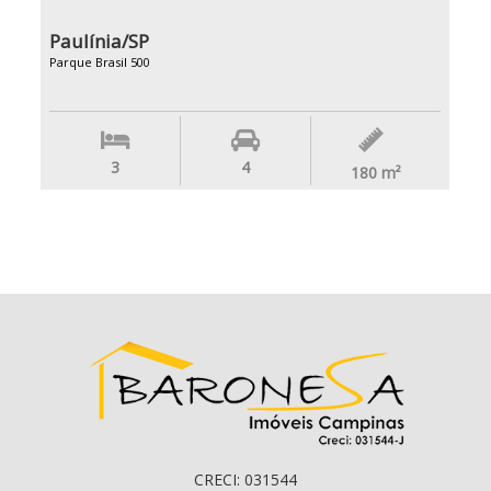
Paulínia/SP
Parque Brasil 500
3
4
180
m²
CRECI: 031544