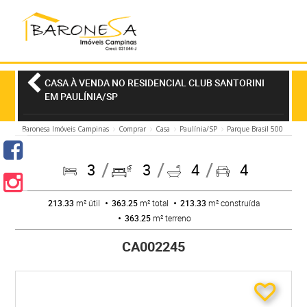
CASA À VENDA NO RESIDENCIAL CLUB SANTORINI
EM PAULÍNIA/SP
Baronesa Imóveis Campinas
Comprar
Casa
Paulínia/SP
Parque Brasil 500
3
3
4
4
213.33
m² útil
363.25
m² total
213.33
m² construída
363.25
m² terreno
CA002245