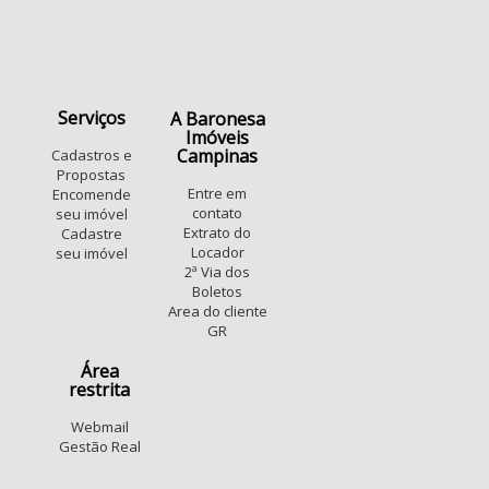
Serviços
A Baronesa
Imóveis
Campinas
Cadastros e
Propostas
Entre em
Encomende
contato
seu imóvel
Extrato do
Cadastre
Locador
seu imóvel
2ª Via dos
Boletos
Area do cliente
GR
Área
restrita
Webmail
Gestão Real