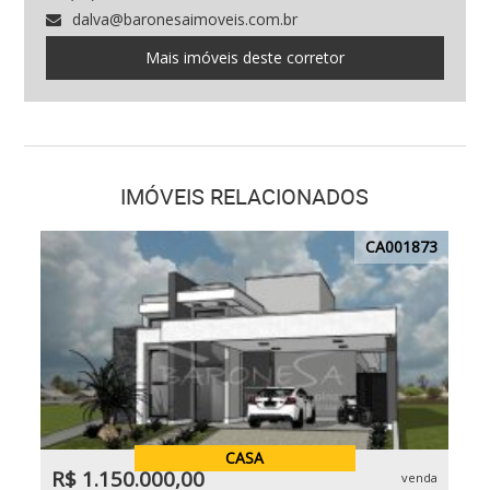
dalva@baronesaimoveis.com.br
Mais imóveis deste corretor
IMÓVEIS RELACIONADOS
CA001873
CASA
R$ 1.150.000,00
venda