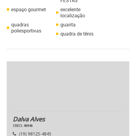
FESTAS
espaço gourmet
excelente
localização
quadras
guarita
poliesportivas
quadra de tênis
Dalva Alves
CRECI: 49946
(19) 98125-4845