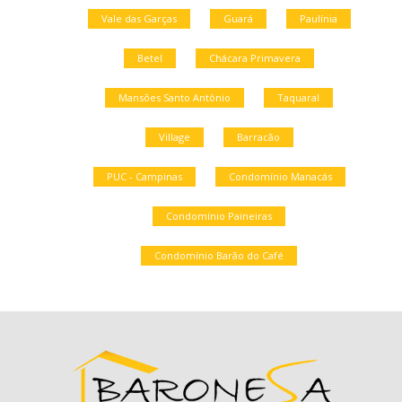
Vale das Garças
Guará
Paulínia
Betel
Chácara Primavera
Mansões Santo Antônio
Taquaral
Village
Barracão
PUC - Campinas
Condomínio Manacás
Condomínio Paineiras
Condomínio Barão do Café