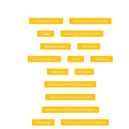
Imóveis a Venda
Imóveis para Locação
Casas
Casas em Condomínio
Apartamentos
Terrenos
Salão Comercial
Sítios
Chácaras
Galpões
Kitnets
Baronesa Imóveis Campinas
Imóveis em Barão Geraldo
Imóveis na Cidade Universitária
Unicamp
Imóveis em Condomínios