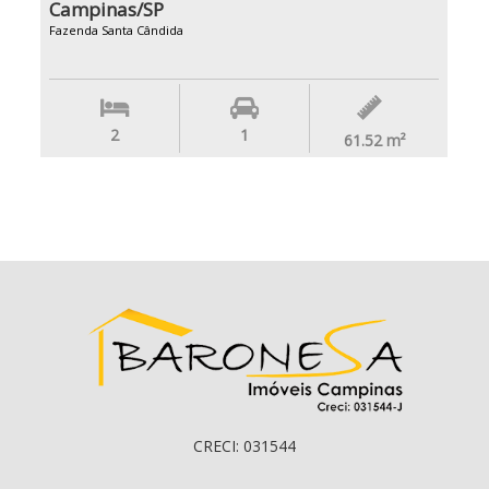
Campinas/SP
Fazenda Santa Cândida
2
1
61.52
m²
CRECI: 031544