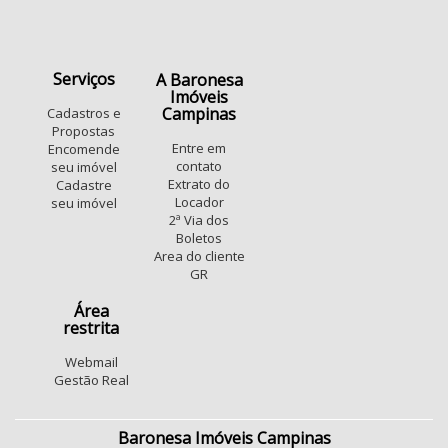
Serviços
A Baronesa
Imóveis
Campinas
Cadastros e
Propostas
Entre em
Encomende
contato
seu imóvel
Extrato do
Cadastre
Locador
seu imóvel
2ª Via dos
Boletos
Area do cliente
GR
Área
restrita
Webmail
Gestão Real
Baronesa Imóveis Campinas