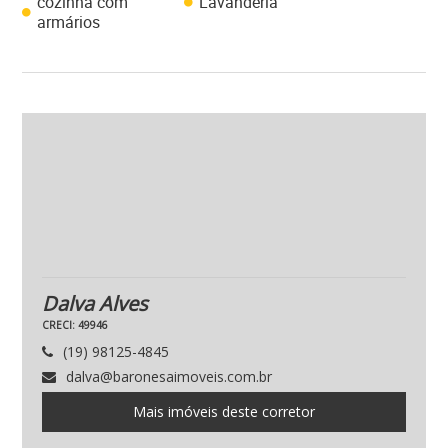
cozinha com
Lavanderia
armários
Dalva Alves
CRECI: 49946
(19) 98125-4845
dalva@baronesaimoveis.com.br
Mais imóveis deste corretor