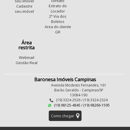
contato
seu imóvel
Extrato do
Cadastre
Locador
seu imóvel
2ª Via dos
Boletos
Area do cliente
GR
Área
restrita
Webmail
Gestão Real
Baronesa Imóveis Campinas
Avenida Modesto Fernandes, 161
Barão Geraldo - Campinas/SP
13084-190
(19) 3324-2526 / (19) 3324-2324
(19) 98125-4845 / (19) 98266-1595
Como chegar