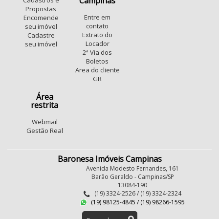
Campinas
Cadastros e
Propostas
Entre em
Encomende
contato
seu imóvel
Extrato do
Cadastre
Locador
seu imóvel
2ª Via dos
Boletos
Area do cliente
GR
Área
restrita
Webmail
Gestão Real
Baronesa Imóveis Campinas
Avenida Modesto Fernandes, 161
Barão Geraldo - Campinas/SP
13084-190
(19) 3324-2526 / (19) 3324-2324
(19) 98125-4845 / (19) 98266-1595