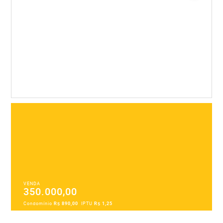
VENDA
350.000,00
Condomínio
R$ 890,00
IPTU
R$ 1,25