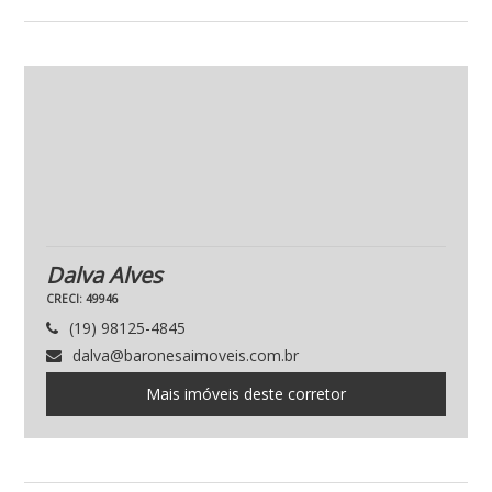
Dalva Alves
CRECI: 49946
(19) 98125-4845
dalva@baronesaimoveis.com.br
Mais imóveis deste corretor