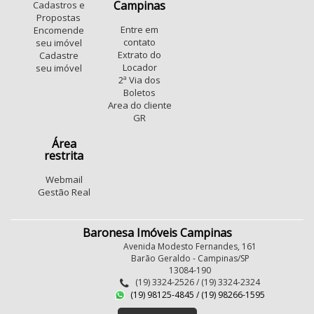
Campinas
Cadastros e
Propostas
Entre em
Encomende
contato
seu imóvel
Extrato do
Cadastre
Locador
seu imóvel
2ª Via dos
Boletos
Area do cliente
GR
Área
restrita
Webmail
Gestão Real
Baronesa Imóveis Campinas
Avenida Modesto Fernandes, 161
Barão Geraldo - Campinas/SP
13084-190
(19) 3324-2526 / (19) 3324-2324
(19) 98125-4845 / (19) 98266-1595