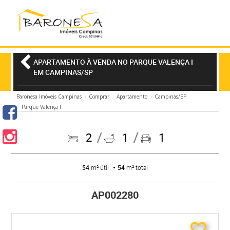
APARTAMENTO À VENDA NO PARQUE VALENÇA I
EM CAMPINAS/SP
Baronesa Imóveis Campinas
Comprar
Apartamento
Campinas/SP
Parque Valença I
2
1
1
54
m² útil
54
m² total
AP002280