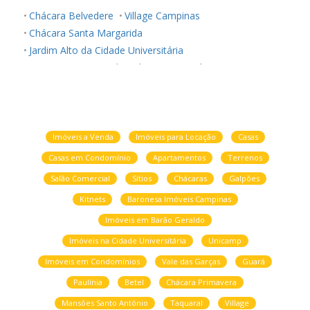
Chácara Belvedere
Village Campinas
Chácara Santa Margarida
Jardim Alto da Cidade Universitária
Loteamento Caminhos de São Conrado (Sousas)
Cidade Universitária
Jardim do Lago Continuação
Parque das Universidades
Parque Valença II
Vila Hollândia
sousas
Vila San Martin
Imóveis a Venda
Imóveis para Locação
Casas
Casas em Condomínio
Apartamentos
Terrenos
Salão Comercial
Sítios
Chácaras
Galpões
Kitnets
Baronesa Imóveis Campinas
Imóveis em Barão Geraldo
Imóveis na Cidade Universitária
Unicamp
Imóveis em Condomínios
Vale das Garças
Guará
Paulínia
Betel
Chácara Primavera
Mansões Santo Antônio
Taquaral
Village