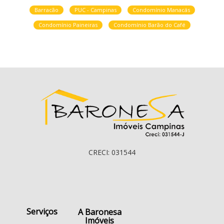
Barracão
PUC - Campinas
Condomínio Manacás
Condomínio Paineiras
Condomínio Barão do Café
CRECI: 031544
Serviços
A Baronesa
Imóveis