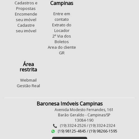
Campinas
Cadastros e
Propostas
Entre em
Encomende
contato
seu imóvel
Extrato do
Cadastre
Locador
seu imóvel
2ª Via dos
Boletos
Area do cliente
GR
Área
restrita
Webmail
Gestão Real
Baronesa Imóveis Campinas
Avenida Modesto Fernandes, 161
Barão Geraldo - Campinas/SP
13084-190
(19) 3324-2526 / (19) 3324-2324
(19) 98125-4845 / (19) 98266-1595