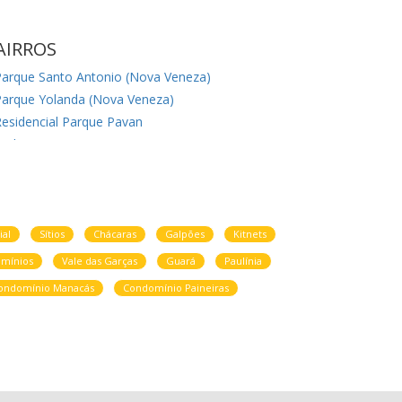
AIRROS
Parque Santo Antonio (Nova Veneza)
Parque Yolanda (Nova Veneza)
esidencial Parque Pavan
Jardim Maracana (Nova Veneza)
Real Park Sumare
Jardim dos Ipês II
Jardim Puch
esidencial Santa Joana
Jardim Bom Retiro (Nova Veneza)
ial
Sítios
Chácaras
Galpões
Kitnets
mínios
Vale das Garças
Guará
Paulínia
ondomínio Manacás
Condomínio Paineiras