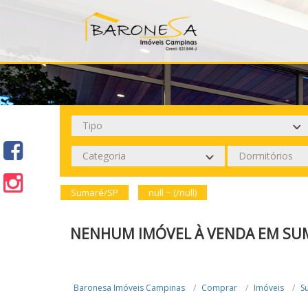
Sumaré/SP
null ~ (/null)
NENHUM IMÓVEL À VENDA EM SU
Baronesa Imóveis Campinas
Comprar
Imóveis
S