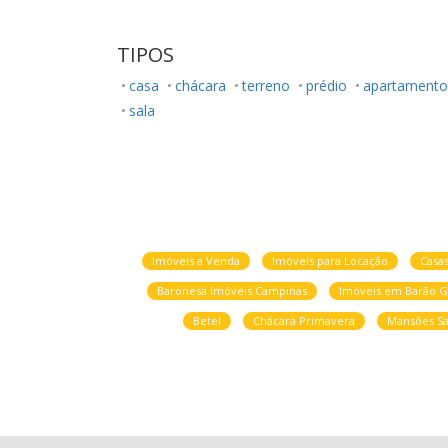
TIPOS
casa
chácara
terreno
prédio
apartamento
sala
Imóveis a Venda
Imóveis para Locação
Casa
Baronesa Imóveis Campinas
Imóveis em Barão G
Betel
Chácara Primavera
Mansões Sa