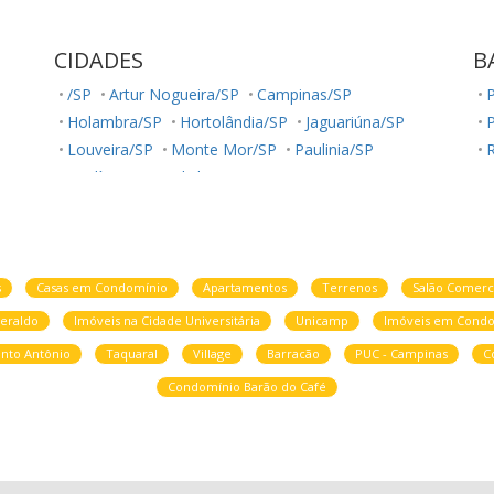
CIDADES
B
/SP
Artur Nogueira/SP
Campinas/SP
Holambra/SP
Hortolândia/SP
Jaguariúna/SP
Louveira/SP
Monte Mor/SP
Paulinia/SP
R
Paulínia/SP
Valinhos/SP
R
s
Casas em Condomínio
Apartamentos
Terrenos
Salão Comerc
eraldo
Imóveis na Cidade Universitária
Unicamp
Imóveis em Condo
nto Antônio
Taquaral
Village
Barracão
PUC - Campinas
C
Condomínio Barão do Café