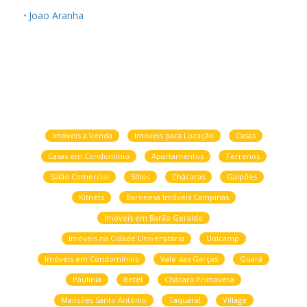
Joao Aranha
Imóveis a Venda
Imóveis para Locação
Casas
Casas em Condomínio
Apartamentos
Terrenos
Salão Comercial
Sítios
Chácaras
Galpões
Kitnets
Baronesa Imóveis Campinas
Imóveis em Barão Geraldo
Imóveis na Cidade Universitária
Unicamp
Imóveis em Condomínios
Vale das Garças
Guará
Paulínia
Betel
Chácara Primavera
Mansões Santo Antônio
Taquaral
Village