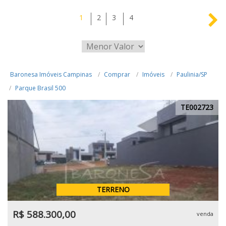
1
2
3
4
Baronesa Imóveis Campinas
Comprar
Imóveis
Paulinia/SP
Parque Brasil 500
TE002723
TERRENO
R$ 588.300,00
venda