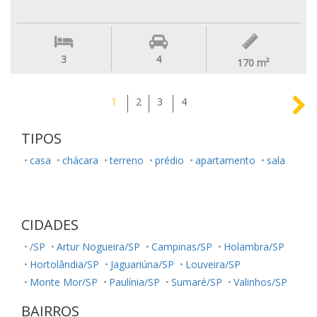
3
4
170
m²
1
2
3
4
TIPOS
casa
chácara
terreno
prédio
apartamento
sala
CIDADES
/SP
Artur Nogueira/SP
Campinas/SP
Holambra/SP
Hortolândia/SP
Jaguariúna/SP
Louveira/SP
Monte Mor/SP
Paulínia/SP
Sumaré/SP
Valinhos/SP
BAIRROS