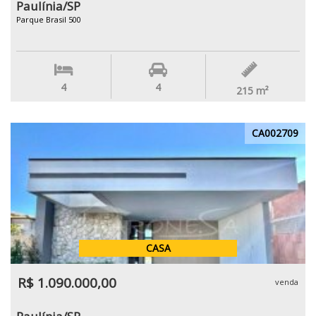
Paulínia/SP
Parque Brasil 500
4
4
215
m²
CA002709
CASA
R$ 1.090.000,00
venda