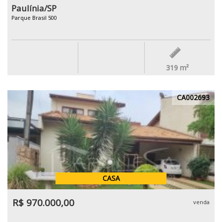
Paulínia/SP
Parque Brasil 500
319
m²
CA002693
CASA
R$ 970.000,00
venda