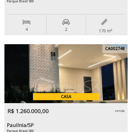
Parque Brasil 500
4
2
170
m²
CA002748
CASA
R$ 1.260.000,00
venda
Paulínia/SP
Parque Brasil 500