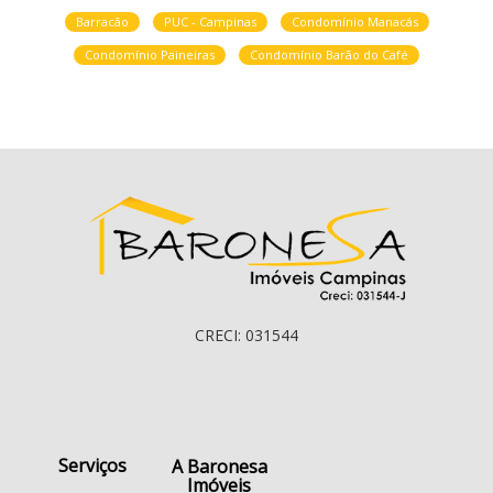
Barracão
PUC - Campinas
Condomínio Manacás
Condomínio Paineiras
Condomínio Barão do Café
CRECI: 031544
Serviços
A Baronesa
Imóveis