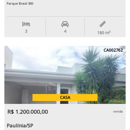
Parque Brasil 500
3
4
180
m²
CA002762
CASA
R$ 1.200.000,00
venda
Paulínia/SP