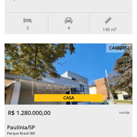
3
4
145
m²
CA002452
CASA
R$ 1.280.000,00
venda
Paulínia/SP
Parque Brasil 500