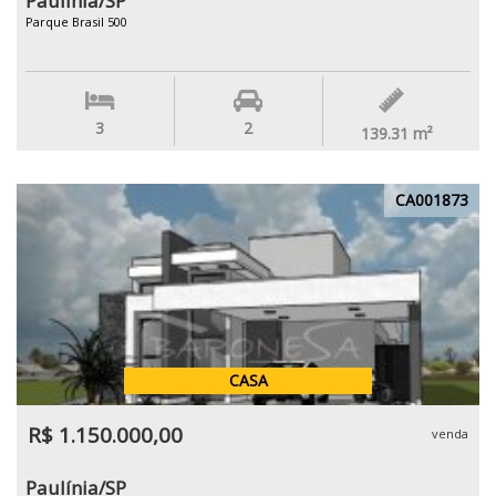
Paulínia/SP
Parque Brasil 500
3
2
139.31
m²
CA001873
CASA
R$ 1.150.000,00
venda
Paulínia/SP