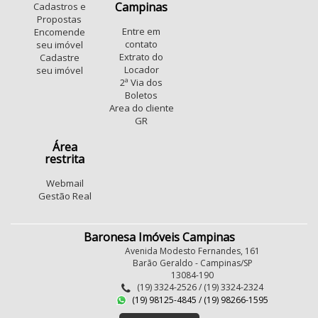
Campinas
Cadastros e
Propostas
Entre em
Encomende
contato
seu imóvel
Extrato do
Cadastre
Locador
seu imóvel
2ª Via dos
Boletos
Area do cliente
GR
Área
restrita
Webmail
Gestão Real
Baronesa Imóveis Campinas
Avenida Modesto Fernandes, 161
Barão Geraldo - Campinas/SP
13084-190
(19) 3324-2526 / (19) 3324-2324
(19) 98125-4845 / (19) 98266-1595