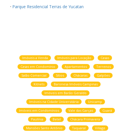
Parque Residencial Terras de Yucatan
Imóveis a Venda
Imóveis para Locação
Casas
Casas em Condomínio
Apartamentos
Terrenos
Salão Comercial
Sítios
Chácaras
Galpões
Kitnets
Baronesa Imóveis Campinas
Imóveis em Barão Geraldo
Imóveis na Cidade Universitária
Unicamp
Imóveis em Condomínios
Vale das Garças
Guará
Paulínia
Betel
Chácara Primavera
Mansões Santo Antônio
Taquaral
Village