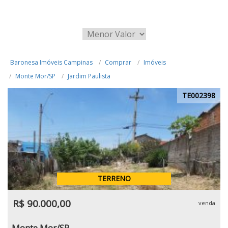
Baronesa Imóveis Campinas
Comprar
Imóveis
Monte Mor/SP
Jardim Paulista
TE002398
TERRENO
R$ 90.000,00
venda
Monte Mor/SP