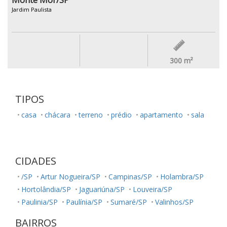
Jardim Paulista
300
m²
TIPOS
casa
chácara
terreno
prédio
apartamento
sala
CIDADES
/SP
Artur Nogueira/SP
Campinas/SP
Holambra/SP
Hortolândia/SP
Jaguariúna/SP
Louveira/SP
Paulinia/SP
Paulínia/SP
Sumaré/SP
Valinhos/SP
BAIRROS