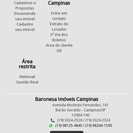
Campinas
Cadastros e
Propostas
Entre em
Encomende
contato
seu imóvel
Extrato do
Cadastre
Locador
seu imóvel
2ª Via dos
Boletos
Area do cliente
GR
Área
restrita
Webmail
Gestão Real
Baronesa Imóveis Campinas
Avenida Modesto Fernandes, 161
Barão Geraldo - Campinas/SP
13084-190
(19) 3324-2526 / (19) 3324-2324
(19) 98125-4845 / (19) 98266-1595