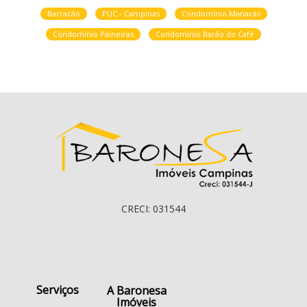
Barracão
PUC - Campinas
Condomínio Manacás
Condomínio Paineiras
Condomínio Barão do Café
CRECI: 031544
Serviços
A Baronesa
Imóveis