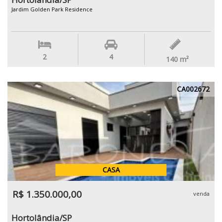
Jardim Golden Park Residence
2
4
140
m²
CA002672
CASA
R$ 1.350.000,00
venda
Hortolândia/SP