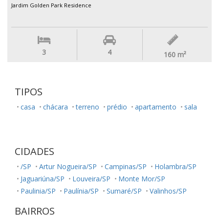
Jardim Golden Park Residence
3
4
160
m²
TIPOS
casa
chácara
terreno
prédio
apartamento
sala
CIDADES
/SP
Artur Nogueira/SP
Campinas/SP
Holambra/SP
Jaguariúna/SP
Louveira/SP
Monte Mor/SP
Paulinia/SP
Paulínia/SP
Sumaré/SP
Valinhos/SP
BAIRROS