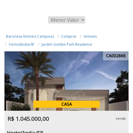
Baronesa Imóveis Campinas
Comprar
Imóveis
Hortolândia/SP
Jardim Golden Park Residence
CA002666
CASA
R$ 1.045.000,00
venda
Hortolândia/SP