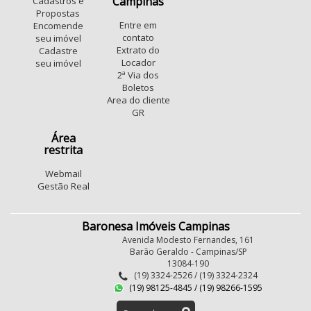
Campinas
Cadastros e
Propostas
Entre em
Encomende
contato
seu imóvel
Extrato do
Cadastre
Locador
seu imóvel
2ª Via dos
Boletos
Area do cliente
GR
Área
restrita
Webmail
Gestão Real
Baronesa Imóveis Campinas
Avenida Modesto Fernandes, 161
Barão Geraldo - Campinas/SP
13084-190
(19) 3324-2526 / (19) 3324-2324
(19) 98125-4845 / (19) 98266-1595