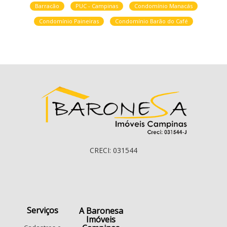
Barracão
PUC - Campinas
Condomínio Manacás
Condomínio Paineiras
Condomínio Barão do Café
CRECI: 031544
Serviços
A Baronesa
Imóveis