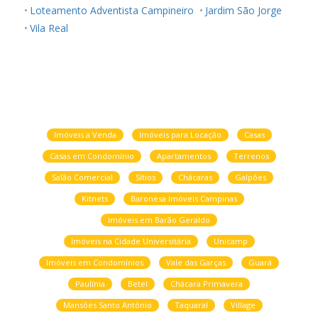
Loteamento Adventista Campineiro
Jardim São Jorge
Vila Real
Imóveis a Venda
Imóveis para Locação
Casas
Casas em Condomínio
Apartamentos
Terrenos
Salão Comercial
Sítios
Chácaras
Galpões
Kitnets
Baronesa Imóveis Campinas
Imóveis em Barão Geraldo
Imóveis na Cidade Universitária
Unicamp
Imóveis em Condomínios
Vale das Garças
Guará
Paulínia
Betel
Chácara Primavera
Mansões Santo Antônio
Taquaral
Village