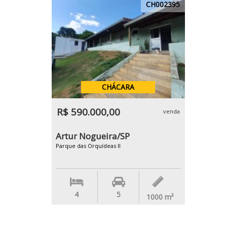
CH002395
CHÁCARA
R$ 590.000,00
venda
Artur Nogueira/SP
Parque das Orquídeas II
4
5
1000
m²