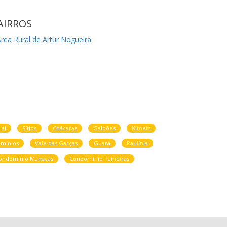
AIRROS
rea Rural de Artur Nogueira
ial
Sítios
Chácaras
Galpões
Kitnets
mínios
Vale das Garças
Guará
Paulínia
ondomínio Manacás
Condomínio Paineiras