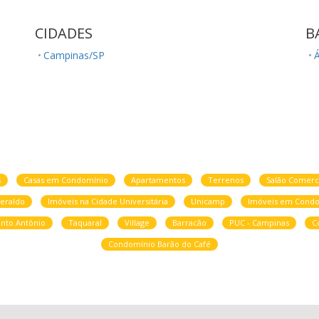
CIDADES
B
Campinas/SP
Á
s
Casas em Condomínio
Apartamentos
Terrenos
Salão Comerc
eraldo
Imóveis na Cidade Universitária
Unicamp
Imóveis em Condo
nto Antônio
Taquaral
Village
Barracão
PUC - Campinas
C
Condomínio Barão do Café