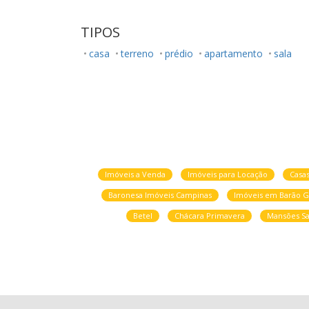
TIPOS
casa
terreno
prédio
apartamento
sala
Imóveis a Venda
Imóveis para Locação
Casa
Baronesa Imóveis Campinas
Imóveis em Barão G
Betel
Chácara Primavera
Mansões Sa