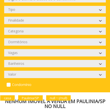
Condomínio
casa
Paulinia/SP
null ~ (/null)
NENHUM IMÓVEL À VENDA EM PAULINIA/SP
NO NULL