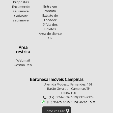
Propostas
Entre em
Encomende
contato
seu imóvel
Extrato do
Cadastre
Locador
seu imóvel
2ª Via dos
Boletos
Area do cliente
GR
Área
restrita
Webmail
Gestão Real
Baronesa Imóveis Campinas
Avenida Modesto Fernandes, 161
Barão Geraldo - Campinas/SP
13084-190
(19) 3324-2526 / (19) 3324-2324
(19) 98125-4845 / (19) 98266-1595
Como chegar