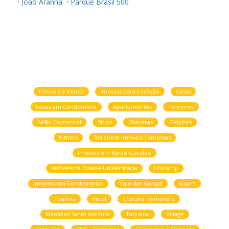
Joao Aranha
Parque Brasil 500
Imóveis a Venda
Imóveis para Locação
Casas
Casas em Condomínio
Apartamentos
Terrenos
Salão Comercial
Sítios
Chácaras
Galpões
Kitnets
Baronesa Imóveis Campinas
Imóveis em Barão Geraldo
Imóveis na Cidade Universitária
Unicamp
Imóveis em Condomínios
Vale das Garças
Guará
Paulínia
Betel
Chácara Primavera
Mansões Santo Antônio
Taquaral
Village