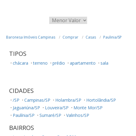
Baronesa Imóveis Campinas
Comprar
Casas
Paulinia/SP
TIPOS
chácara
terreno
prédio
apartamento
sala
CIDADES
/SP
Campinas/SP
Holambra/SP
Hortolândia/SP
Jaguariúna/SP
Louveira/SP
Monte Mor/SP
Paulínia/SP
Sumaré/SP
Valinhos/SP
BAIRROS