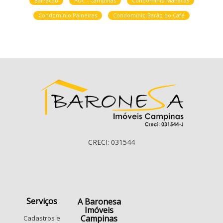
Barracão
PUC - Campinas
Condomínio Manacás
Condomínio Paineiras
Condomínio Barão do Café
CRECI: 031544
Serviços
A Baronesa
Imóveis
Campinas
Cadastros e