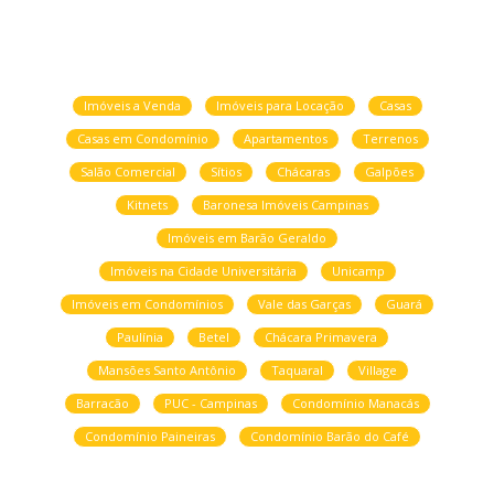
Imóveis a Venda
Imóveis para Locação
Casas
Casas em Condomínio
Apartamentos
Terrenos
Salão Comercial
Sítios
Chácaras
Galpões
Kitnets
Baronesa Imóveis Campinas
Imóveis em Barão Geraldo
Imóveis na Cidade Universitária
Unicamp
Imóveis em Condomínios
Vale das Garças
Guará
Paulínia
Betel
Chácara Primavera
Mansões Santo Antônio
Taquaral
Village
Barracão
PUC - Campinas
Condomínio Manacás
Condomínio Paineiras
Condomínio Barão do Café