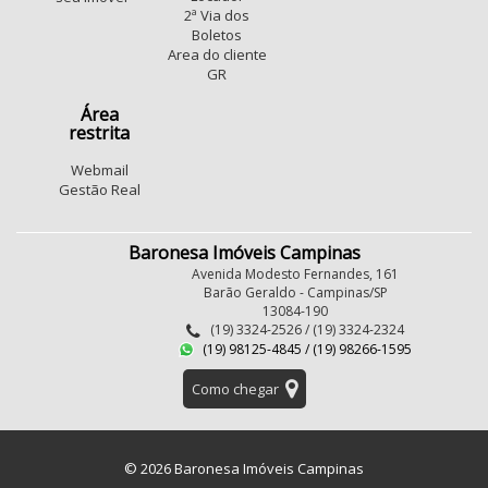
2ª Via dos
Boletos
Area do cliente
GR
Área
restrita
Webmail
Gestão Real
Baronesa Imóveis Campinas
Avenida Modesto Fernandes, 161
Barão Geraldo - Campinas/SP
13084-190
(19) 3324-2526 / (19) 3324-2324
(19) 98125-4845 / (19) 98266-1595
Como chegar
© 2026 Baronesa Imóveis Campinas