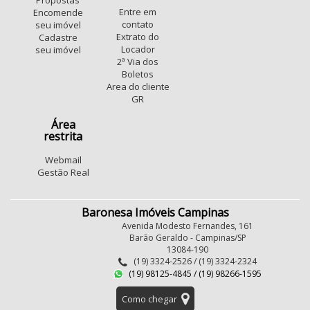
Propostas
Entre em
Encomende
contato
seu imóvel
Extrato do
Cadastre
Locador
seu imóvel
2ª Via dos
Boletos
Area do cliente
GR
Área
restrita
Webmail
Gestão Real
Baronesa Imóveis Campinas
Avenida Modesto Fernandes, 161
Barão Geraldo - Campinas/SP
13084-190
(19) 3324-2526 / (19) 3324-2324
(19) 98125-4845 / (19) 98266-1595
Como chegar