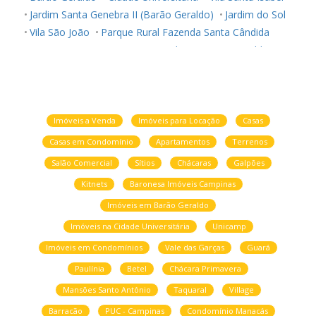
Jardim Santa Genebra II (Barão Geraldo)
Jardim do Sol
Vila São João
Parque Rural Fazenda Santa Cândida
Loteamento Center Santa Genebra
Barao Geraldo
Imóveis a Venda
Imóveis para Locação
Casas
Casas em Condomínio
Apartamentos
Terrenos
Salão Comercial
Sítios
Chácaras
Galpões
Kitnets
Baronesa Imóveis Campinas
Imóveis em Barão Geraldo
Imóveis na Cidade Universitária
Unicamp
Imóveis em Condomínios
Vale das Garças
Guará
Paulínia
Betel
Chácara Primavera
Mansões Santo Antônio
Taquaral
Village
Barracão
PUC - Campinas
Condomínio Manacás