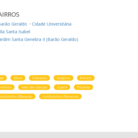
AIRROS
Barão Geraldo
Cidade Universitária
ila Santa Isabel
ardim Santa Genebra II (Barão Geraldo)
ardim do Sol
Vila São João
Parque Rural Fazenda Santa Cândida
Loteamento Center Santa Genebra
Barao Geraldo
ial
Sítios
Chácaras
Galpões
Kitnets
mínios
Vale das Garças
Guará
Paulínia
ondomínio Manacás
Condomínio Paineiras