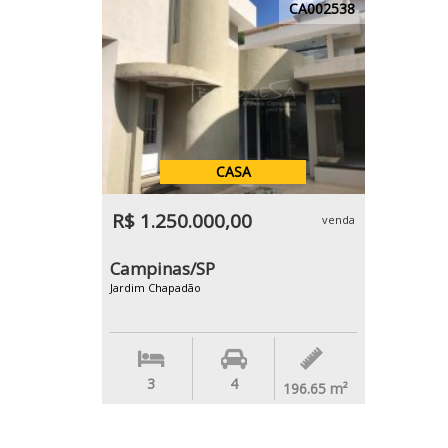
CA002538
CASA
R$ 1.250.000,00
venda
Campinas/SP
Jardim Chapadão
3
4
196.65
m²