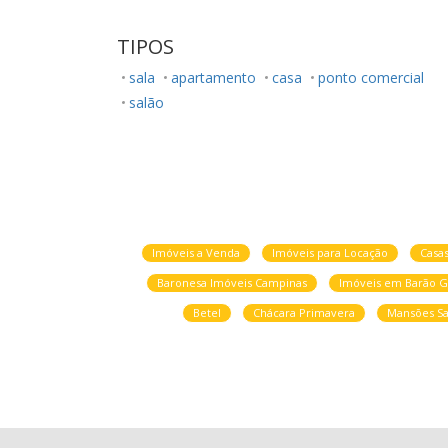
TIPOS
sala
apartamento
casa
ponto comercial
salão
Imóveis a Venda
Imóveis para Locação
Casa
Baronesa Imóveis Campinas
Imóveis em Barão G
Betel
Chácara Primavera
Mansões Sa