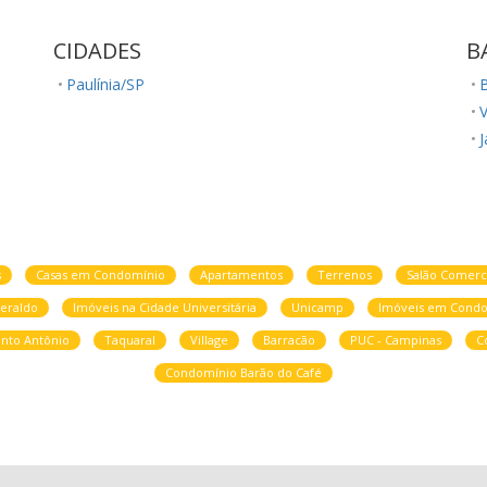
CIDADES
B
Paulínia/SP
V
J
J
s
Casas em Condomínio
Apartamentos
Terrenos
Salão Comerc
eraldo
Imóveis na Cidade Universitária
Unicamp
Imóveis em Condo
nto Antônio
Taquaral
Village
Barracão
PUC - Campinas
C
Condomínio Barão do Café