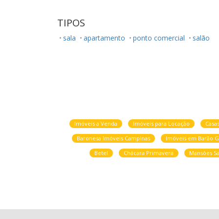
TIPOS
sala
apartamento
ponto comercial
salão
Imóveis a Venda
Imóveis para Locação
Casa
Baronesa Imóveis Campinas
Imóveis em Barão G
Betel
Chácara Primavera
Mansões Sa