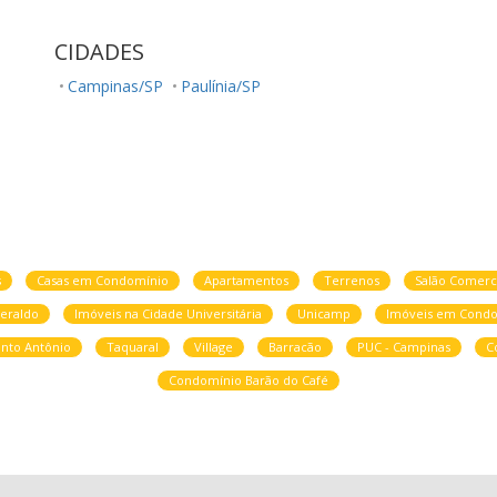
CIDADES
Campinas/SP
Paulínia/SP
s
Casas em Condomínio
Apartamentos
Terrenos
Salão Comerc
eraldo
Imóveis na Cidade Universitária
Unicamp
Imóveis em Condo
nto Antônio
Taquaral
Village
Barracão
PUC - Campinas
C
Condomínio Barão do Café