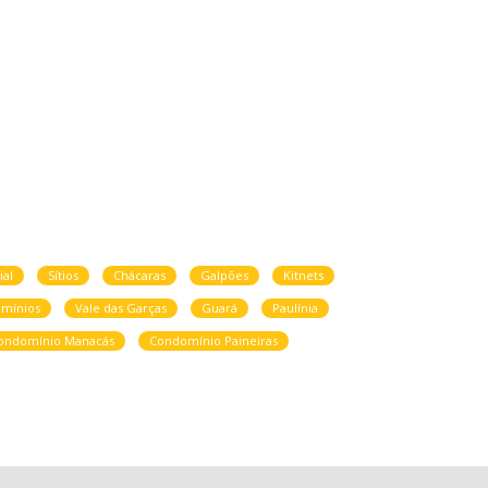
ial
Sítios
Chácaras
Galpões
Kitnets
mínios
Vale das Garças
Guará
Paulínia
ondomínio Manacás
Condomínio Paineiras