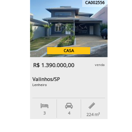
CA002556
CASA
R$ 1.390.000,00
venda
Valinhos/SP
Lenheiro
3
4
224
m²