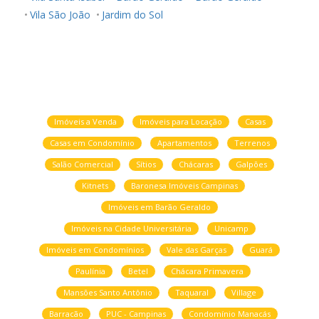
Vila São João
Jardim do Sol
Imóveis a Venda
Imóveis para Locação
Casas
Casas em Condomínio
Apartamentos
Terrenos
Salão Comercial
Sítios
Chácaras
Galpões
Kitnets
Baronesa Imóveis Campinas
Imóveis em Barão Geraldo
Imóveis na Cidade Universitária
Unicamp
Imóveis em Condomínios
Vale das Garças
Guará
Paulínia
Betel
Chácara Primavera
Mansões Santo Antônio
Taquaral
Village
Barracão
PUC - Campinas
Condomínio Manacás