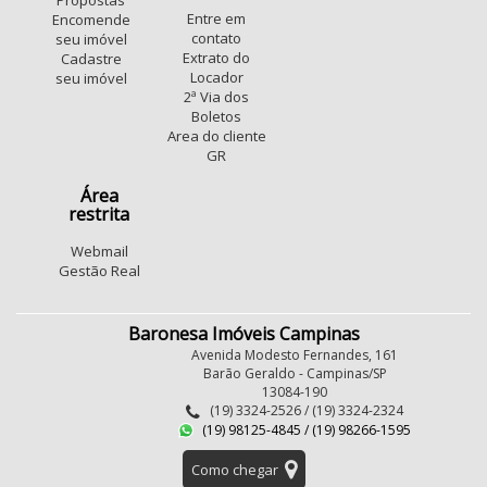
Propostas
Entre em
Encomende
contato
seu imóvel
Extrato do
Cadastre
Locador
seu imóvel
2ª Via dos
Boletos
Area do cliente
GR
Área
restrita
Webmail
Gestão Real
Baronesa Imóveis Campinas
Avenida Modesto Fernandes, 161
Barão Geraldo - Campinas/SP
13084-190
(19) 3324-2526 / (19) 3324-2324
(19) 98125-4845 / (19) 98266-1595
Como chegar