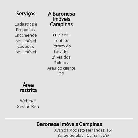
Serviços
A Baronesa
Imóveis
Campinas
Cadastros e
Propostas
Entre em
Encomende
contato
seu imóvel
Extrato do
Cadastre
Locador
seu imóvel
2ª Via dos
Boletos
Area do cliente
GR
Área
restrita
Webmail
Gestão Real
Baronesa Imóveis Campinas
Avenida Modesto Fernandes, 161
Barão Geraldo - Campinas/SP