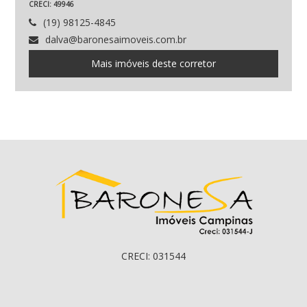
CRECI: 49946
(19) 98125-4845
dalva@baronesaimoveis.com.br
Mais imóveis deste corretor
CRECI: 031544