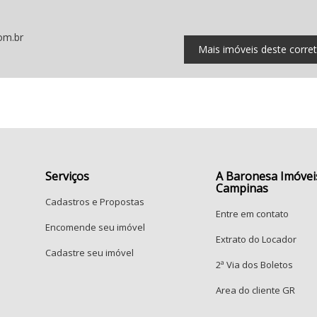
om.br
Mais imóveis deste corre
Serviços
A Baronesa Imóvei
Campinas
Cadastros e Propostas
Entre em contato
Encomende seu imóvel
Extrato do Locador
Cadastre seu imóvel
2ª Via dos Boletos
Area do cliente GR