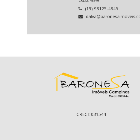
CRECI: 49946
(19) 98125-4845
dalva@baronesaimoveis.c
CRECI: 031544