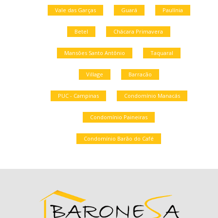
Vale das Garças
Guará
Paulínia
Betel
Chácara Primavera
Mansões Santo Antônio
Taquaral
Village
Barracão
PUC - Campinas
Condomínio Manacás
Condomínio Paineiras
Condomínio Barão do Café