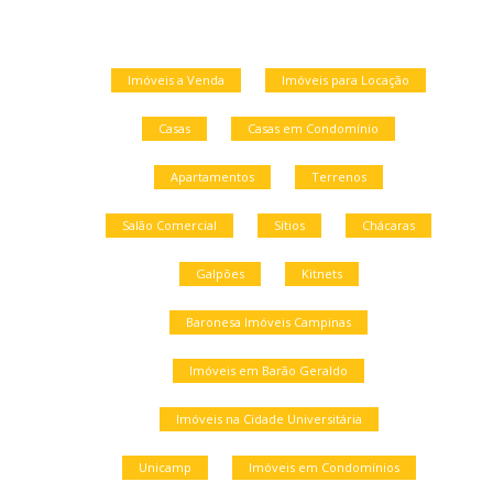
Imóveis a Venda
Imóveis para Locação
Casas
Casas em Condomínio
Apartamentos
Terrenos
Salão Comercial
Sítios
Chácaras
Galpões
Kitnets
Baronesa Imóveis Campinas
Imóveis em Barão Geraldo
Imóveis na Cidade Universitária
Unicamp
Imóveis em Condomínios