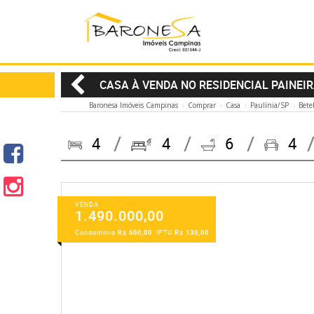
CASA À VENDA NO RESIDENCIAL PAINEIR
Baronesa Imóveis Campinas
Comprar
Casa
Paulínia/SP
Bete
4
4
6
4
VENDA
1.490.000,00
Condomínio
R$ 600,00
IPTU
R$ 130,00