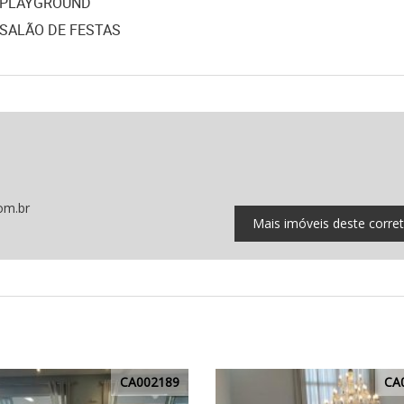
PLAYGROUND
SALÃO DE FESTAS
om.br
Mais imóveis deste corre
CA002189
CA