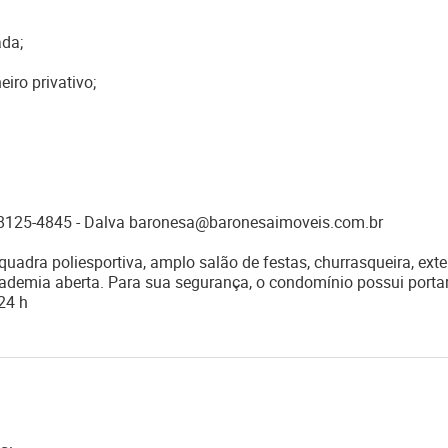
ada;
iro privativo;
 98125-4845 - Dalva baronesa@baronesaimoveis.com.br
uadra poliesportiva, amplo salão de festas, churrasqueira, ext
ademia aberta. Para sua segurança, o condomínio possui porta