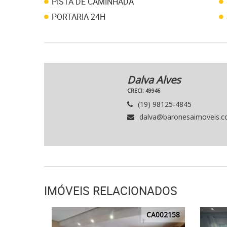
PISTA DE CAMINHADA
PORTARIA 24H
Dalva Alves
CRECI: 49946
(19) 98125-4845
dalva@baronesaimoveis.c
IMÓVEIS RELACIONADOS
CA002158