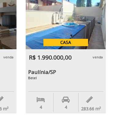
CASA
R$ 1.990.000,00
venda
venda
Paulínia/SP
Betel
4
4
6
m²
283.66
m²