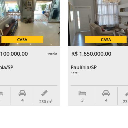
CASA
CASA
.100.000,00
R$ 1.650.000,00
venda
nia/SP
Paulínia/SP
Betel
4
3
4
280
m²
23