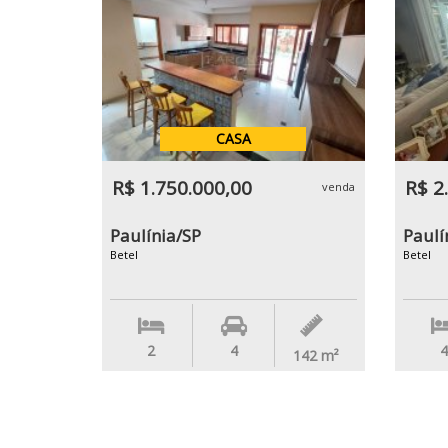
CASA
R$ 1.750.000,00
R$ 2
venda
Paulínia/SP
Paulí
Betel
Betel
2
4
4
142
m²