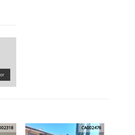
tor
002318
CA002476