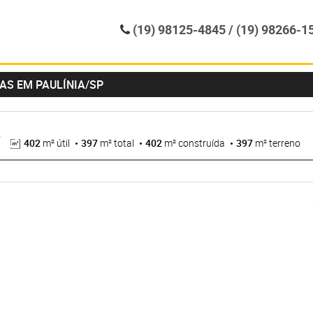
(19) 98125-4845 / (19) 98266-1
AS EM PAULÍNIA/SP
l
402
m² útil
397
m² total
402
m² construída
397
m² terreno