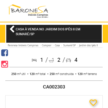
CASA À VENDA NO JARDIM DOS IPÊS II EM
SUMARÉ/SP
Baronesa Imóveis Campinas
Comprar
Casa
Sumaré/SP
Jardim dos Ipês II
1
2
4
250
m² útil
120
m² total
250
m² construída
120
m² terreno
CA002303