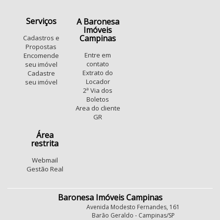
Serviços
A Baronesa
Imóveis
Campinas
Cadastros e
Propostas
Entre em
Encomende
contato
seu imóvel
Extrato do
Cadastre
Locador
seu imóvel
2ª Via dos
Boletos
Area do cliente
GR
Área
restrita
Webmail
Gestão Real
Baronesa Imóveis Campinas
Avenida Modesto Fernandes, 161
Barão Geraldo - Campinas/SP