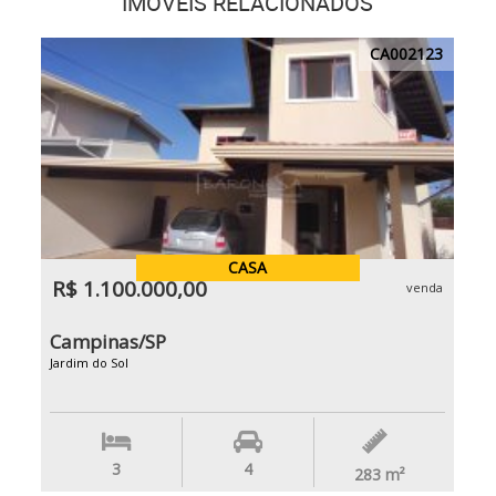
IMÓVEIS RELACIONADOS
CA002123
CASA
R$ 1.100.000,00
venda
Campinas/SP
Jardim do Sol
3
4
283
m²