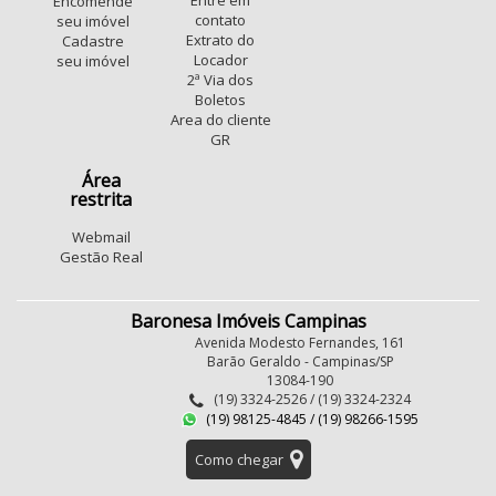
Entre em
Encomende
contato
seu imóvel
Extrato do
Cadastre
Locador
seu imóvel
2ª Via dos
Boletos
Area do cliente
GR
Área
restrita
Webmail
Gestão Real
Baronesa Imóveis Campinas
Avenida Modesto Fernandes, 161
Barão Geraldo - Campinas/SP
13084-190
(19) 3324-2526 / (19) 3324-2324
(19) 98125-4845 / (19) 98266-1595
Como chegar