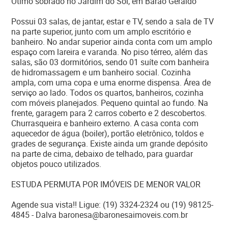
Ótimo sobrado no Jardim do Sol, em Barão Geraldo
Possui 03 salas, de jantar, estar e TV, sendo a sala de TV
na parte superior, junto com um amplo escritório e
banheiro. No andar superior ainda conta com um amplo
espaço com lareira e varanda. No piso térreo, além das
salas, são 03 dormitórios, sendo 01 suíte com banheira
de hidromassagem e um banheiro social. Cozinha
ampla, com uma copa e uma enorme dispensa. Área de
serviço ao lado. Todos os quartos, banheiros, cozinha
com móveis planejados. Pequeno quintal ao fundo. Na
frente, garagem para 2 carros coberto e 2 descobertos.
Churrasqueira e banheiro externo. A casa conta com
aquecedor de água (boiler), portão eletrônico, toldos e
grades de segurança. Existe ainda um grande depósito
na parte de cima, debaixo de telhado, para guardar
objetos pouco utilizados.
ESTUDA PERMUTA POR IMÓVEIS DE MENOR VALOR
Agende sua vista!! Ligue: (19) 3324-2324 ou (19) 98125-
4845 - Dalva baronesa@baronesaimoveis.com.br