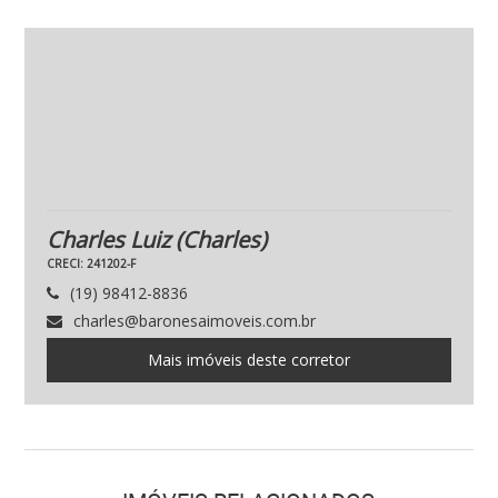
Charles Luiz
(Charles)
CRECI: 241202-F
(19) 98412-8836
charles@baronesaimoveis.com.br
Mais imóveis deste corretor