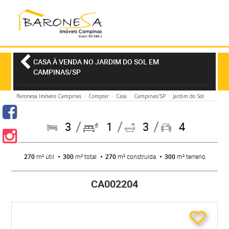
CASA À VENDA NO JARDIM DO SOL EM
CAMPINAS/SP
Baronesa Imóveis Campinas
Comprar
Casa
Campinas/SP
Jardim do Sol
3
1
3
4
270
m² útil
300
m² total
270
m² construída
300
m² terreno
CA002204