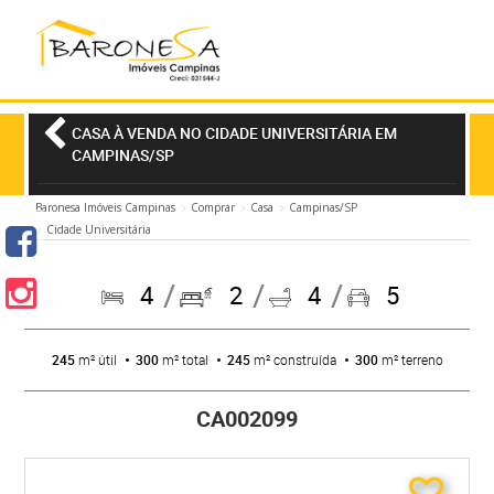
CASA À VENDA NO CIDADE UNIVERSITÁRIA EM
CAMPINAS/SP
Baronesa Imóveis Campinas
Comprar
Casa
Campinas/SP
Cidade Universitária
4
2
4
5
245
m² útil
300
m² total
245
m² construída
300
m² terreno
CA002099