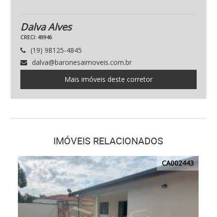
Dalva Alves
CRECI: 49946
(19) 98125-4845
dalva@baronesaimoveis.com.br
Mais imóveis deste corretor
IMÓVEIS RELACIONADOS
CA002443