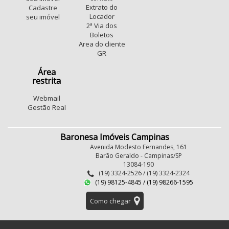
Extrato do
Cadastre
Locador
seu imóvel
2ª Via dos
Boletos
Area do cliente
GR
Área
restrita
Webmail
Gestão Real
Baronesa Imóveis Campinas
Avenida Modesto Fernandes, 161
Barão Geraldo - Campinas/SP
13084-190
(19) 3324-2526 / (19) 3324-2324
(19) 98125-4845 / (19) 98266-1595
Como chegar