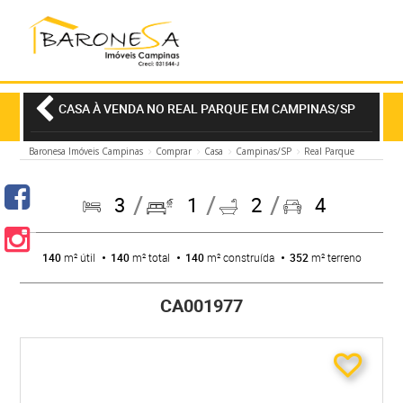
CASA À VENDA NO REAL PARQUE EM CAMPINAS/SP
Baronesa Imóveis Campinas
Comprar
Casa
Campinas/SP
Real Parque
3
1
2
4
140
m² útil
140
m² total
140
m² construída
352
m² terreno
CA001977