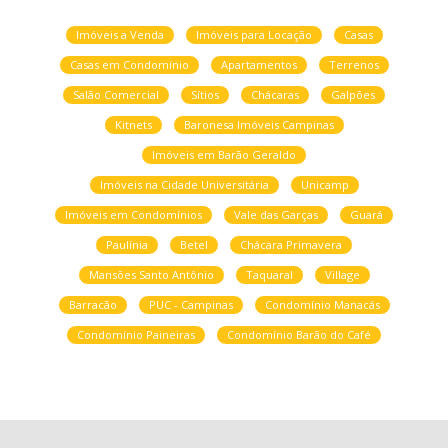
Imóveis a Venda
Imóveis para Locação
Casas
Casas em Condomínio
Apartamentos
Terrenos
Salão Comercial
Sítios
Chácaras
Galpões
Kitnets
Baronesa Imóveis Campinas
Imóveis em Barão Geraldo
Imóveis na Cidade Universitária
Unicamp
Imóveis em Condomínios
Vale das Garças
Guará
Paulínia
Betel
Chácara Primavera
Mansões Santo Antônio
Taquaral
Village
Barracão
PUC - Campinas
Condomínio Manacás
Condomínio Paineiras
Condomínio Barão do Café