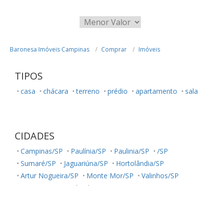
Baronesa Imóveis Campinas
Comprar
Imóveis
TIPOS
casa
chácara
terreno
prédio
apartamento
sala
CIDADES
Campinas/SP
Paulínia/SP
Paulinia/SP
/SP
Sumaré/SP
Jaguariúna/SP
Hortolândia/SP
Artur Nogueira/SP
Monte Mor/SP
Valinhos/SP
Louveira/SP
Holambra/SP