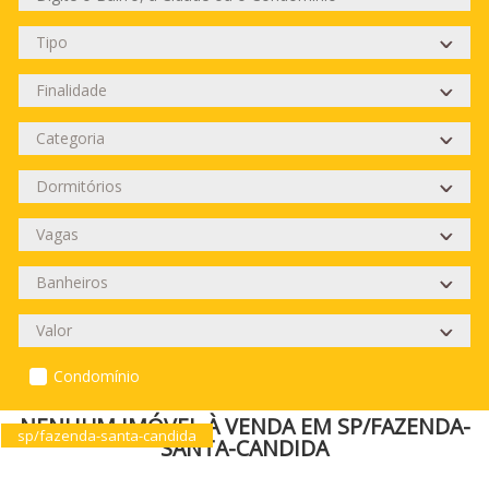
Condomínio
NENHUM IMÓVEL À VENDA EM SP/FAZENDA-
sp/fazenda-santa-candida
SANTA-CANDIDA