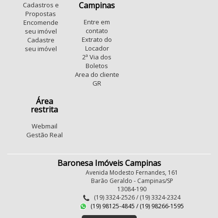
Campinas
Cadastros e
Propostas
Entre em
Encomende
contato
seu imóvel
Extrato do
Cadastre
Locador
seu imóvel
2ª Via dos
Boletos
Area do cliente
GR
Área
restrita
Webmail
Gestão Real
Baronesa Imóveis Campinas
Avenida Modesto Fernandes, 161
Barão Geraldo - Campinas/SP
13084-190
(19) 3324-2526 / (19) 3324-2324
(19) 98125-4845 / (19) 98266-1595