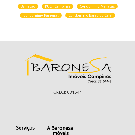
Barracão
PUC - Campinas
Condomínio Manacás
Condomínio Paineiras
Condomínio Barão do Café
CRECI: 031544
Serviços
A Baronesa
Imóveis