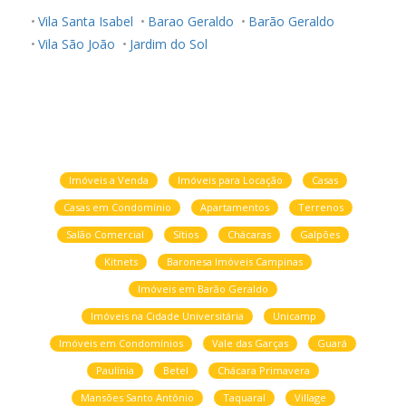
Vila Santa Isabel
Barao Geraldo
Barão Geraldo
Vila São João
Jardim do Sol
Imóveis a Venda
Imóveis para Locação
Casas
Casas em Condomínio
Apartamentos
Terrenos
Salão Comercial
Sítios
Chácaras
Galpões
Kitnets
Baronesa Imóveis Campinas
Imóveis em Barão Geraldo
Imóveis na Cidade Universitária
Unicamp
Imóveis em Condomínios
Vale das Garças
Guará
Paulínia
Betel
Chácara Primavera
Mansões Santo Antônio
Taquaral
Village